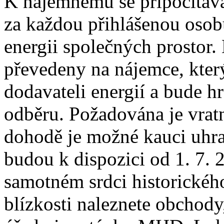
K nájemnému se připočítává
za každou přihlášenou osobu
energii společných prostor.
převedeny na nájemce, který
dodavateli energií a bude h
odběru. Požadována je vrat
dohodě je možné kauci uhra
budou k dispozici od 1. 7. 
samotném srdci historickéh
blízkosti naleznete obchody,