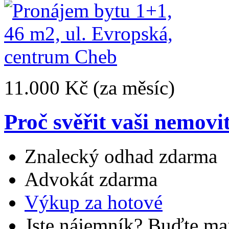
11.000 Kč
(za měsíc)
Proč svěřit vaši nemovi
Znalecký odhad zdarma
Advokát zdarma
Výkup za hotové
Jste nájemník? Buďte maj