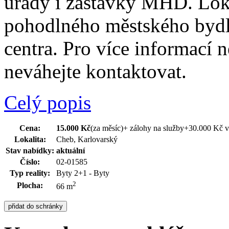
úřady i zastávky MHD. Loka
pohodlného městského bydle
centra. Pro více informací 
neváhejte kontaktovat.
Celý popis
Cena:
15.000 Kč
(za měsíc)
+ zálohy na služby+30.000 Kč 
Lokalita:
Cheb, Karlovarský
Stav nabídky:
aktuální
Číslo:
02-01585
Typ reality:
Byty 2+1 - Byty
2
Plocha:
66 m