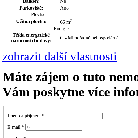
Balkón:
Ne
Parkoviště:
Ano
Plocha
2
Užitná plocha:
66 m
Energie
Třída energetické
G - Mimořádně nehospodárná
náročnosti budovy:
zobrazit další vlastnosti
Máte zájem o tuto nem
Vám poskytne více info
Jméno a příjmení
*
E-mail
*