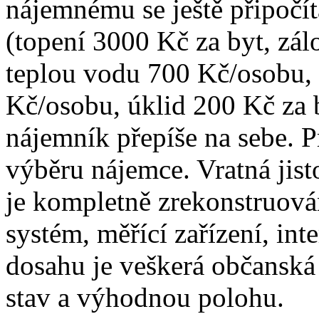
nájemnému se ještě připočít
(topení 3000 Kč za byt, zá
teplou vodu 700 Kč/osobu, e
Kč/osobu, úklid 200 Kč za b
nájemník přepíše na sebe. P
výběru nájemce. Vratná jis
je kompletně zrekonstruová
systém, měřící zařízení, int
dosahu je veškerá občanská
stav a výhodnou polohu.