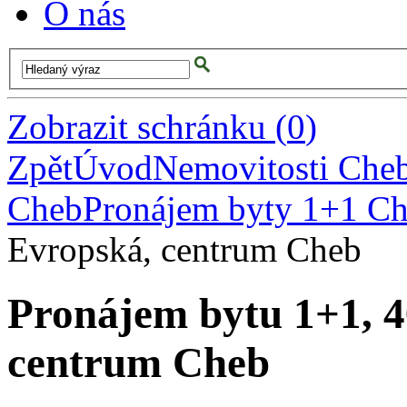
O nás
Zobrazit schránku
(
0
)
Zpět
Úvod
Nemovitosti Che
Cheb
Pronájem byty 1+1 C
Evropská, centrum Cheb
Pronájem bytu 1+1, 4
centrum Cheb