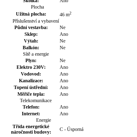
Školka:
Ano
Plocha
2
Užitná plocha:
46 m
Příslušenství a vybavení
Půdní vestavba:
Ne
Sklep:
Ano
Výtah:
Ne
Balkón:
Ne
Sítě a energie
Plyn:
Ne
Elektro 230V:
Ano
Vodovod:
Ano
Kanalizace:
Ano
Topení ústřední:
Ano
Měřiče tepla:
Ano
Telekomunikace
Telefon:
Ano
Internet:
Ano
Energie
Třída energetické
C - Úsporná
náročnosti budovy: