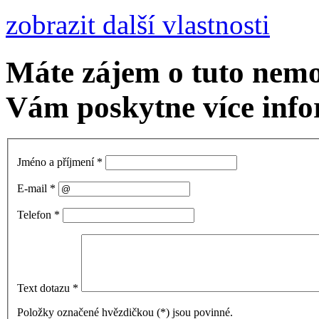
zobrazit další vlastnosti
Máte zájem o tuto nem
Vám poskytne více info
Jméno a příjmení
*
E-mail
*
Telefon
*
Text dotazu
*
Položky označené hvězdičkou (
*
) jsou povinné.