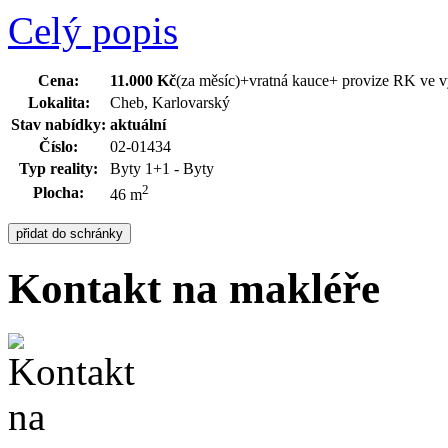
Celý popis
Cena:
11.000 Kč
(za měsíc)
+vratná kauce+ provize RK ve v
Lokalita:
Cheb, Karlovarský
Stav nabídky:
aktuální
Číslo:
02-01434
Typ reality:
Byty 1+1 - Byty
2
Plocha:
46 m
Kontakt na makléře