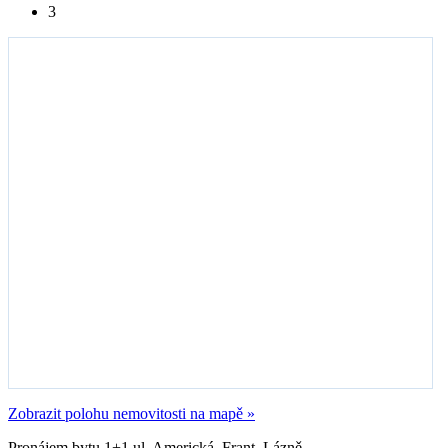
3
Zobrazit polohu nemovitosti na mapě »
Pronájem bytu 1+1 ul. Americká, Frant. Lázně