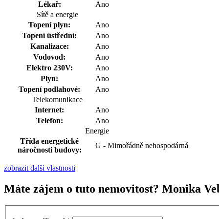
Lékař:
Ano
Sítě a energie
Topení plyn:
Ano
Topení ústřední:
Ano
Kanalizace:
Ano
Vodovod:
Ano
Elektro 230V:
Ano
Plyn:
Ano
Topení podlahové:
Ano
Telekomunikace
Internet:
Ano
Telefon:
Ano
Energie
Třída energetické
G - Mimořádně nehospodárná
náročnosti budovy:
zobrazit další vlastnosti
Máte zájem o tuto nemovitost? Monika Ve