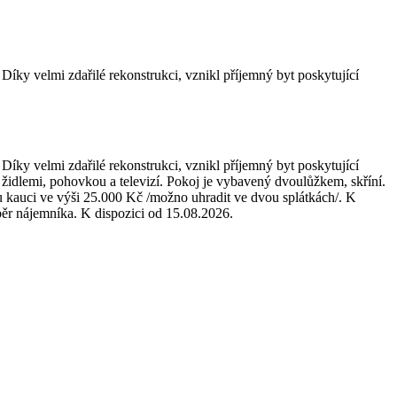
ky velmi zdařilé rekonstrukci, vznikl příjemný byt poskytující
ky velmi zdařilé rekonstrukci, vznikl příjemný byt poskytující
židlemi, pohovkou a televizí. Pokoj je vybavený dvoulůžkem, skříní.
kauci ve výši 25.000 Kč /možno uhradit ve dvou splátkách/. K
ýběr nájemníka. K dispozici od 15.08.2026.