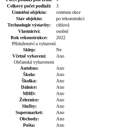
Celkový počet podlaží:
3
Umístění objektu:
centrum obce
Stav objektu:
po rekonstrukci
Technologie výstavby:
cihlová
Vlastnictví:
osobní
Rok rekonstrukce:
2022
Příslušenství a vybavení
Sklep:
Ne
Včetně vybavení:
Ano
Občanská vybavenost
Autobus:
Ano
Škola:
Ano
Školka:
Ano
Dálnice:
Ano
MHD:
Ano
Železnice:
Ano
Služby:
Ano
Supermarket:
Ano
Obchody:
Ano
Pošta:
Ano