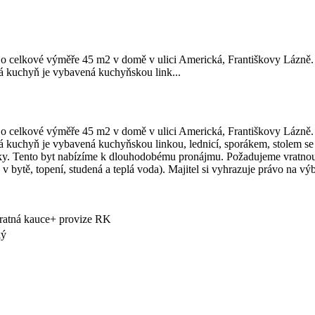
 celkové výměře 45 m2 v domě v ulici Americká, Františkovy Lázně. Dí
ná kuchyň je vybavená kuchyňskou link...
 celkové výměře 45 m2 v domě v ulici Americká, Františkovy Lázně. Dí
á kuchyň je vybavená kuchyňskou linkou, lednicí, sporákem, stolem se 
y. Tento byt nabízíme k dlouhodobému pronájmu. Požadujeme vratnou 
a v bytě, topení, studená a teplá voda). Majitel si vyhrazuje právo na v
ratná kauce+ provize RK
ký