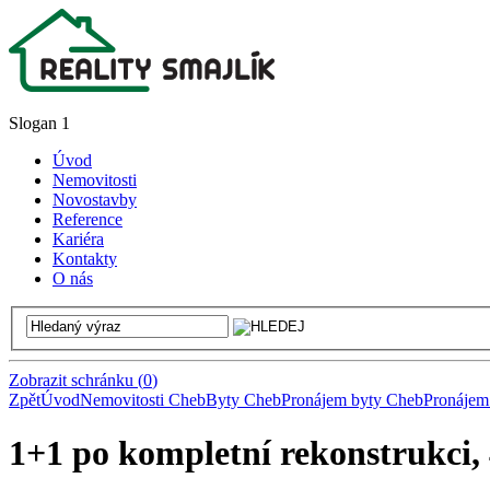
Slogan 1
Úvod
Nemovitosti
Novostavby
Reference
Kariéra
Kontakty
O nás
Zobrazit schránku
(
0
)
Zpět
Úvod
Nemovitosti Cheb
Byty Cheb
Pronájem byty Cheb
Pronájem
1+1 po kompletní rekonstrukci, 