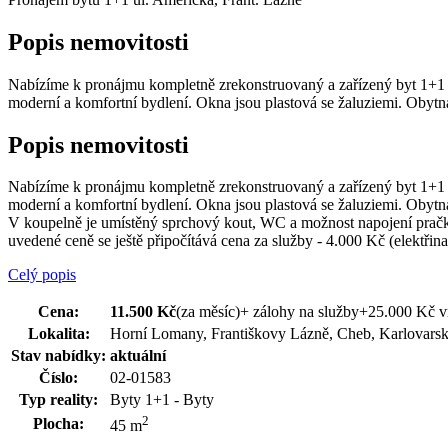
Popis nemovitosti
Nabízíme k pronájmu kompletně zrekonstruovaný a zařízený byt 1+1 o
moderní a komfortní bydlení. Okna jsou plastová se žaluziemi. Obyt
Popis nemovitosti
Nabízíme k pronájmu kompletně zrekonstruovaný a zařízený byt 1+1 o
moderní a komfortní bydlení. Okna jsou plastová se žaluziemi. Obytn
V koupelně je umístěný sprchový kout, WC a možnost napojení pračk
uvedené ceně se ještě připočítává cena za služby - 4.000 Kč (elektřin
Celý popis
Cena:
11.500 Kč
(za měsíc)
+ zálohy na služby+25.000 Kč v
Lokalita:
Horní Lomany, Františkovy Lázně, Cheb, Karlovars
Stav nabídky:
aktuální
Číslo:
02-01583
Typ reality:
Byty 1+1 - Byty
2
Plocha:
45 m