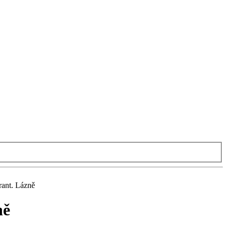
rant. Lázně
ně