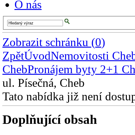
O nás
Zobrazit schránku
(
0
)
Zpět
Úvod
Nemovitosti Che
Cheb
Pronájem byty 2+1 C
ul. Písečná, Cheb
Tato nabídka již není dostu
Doplňující obsah