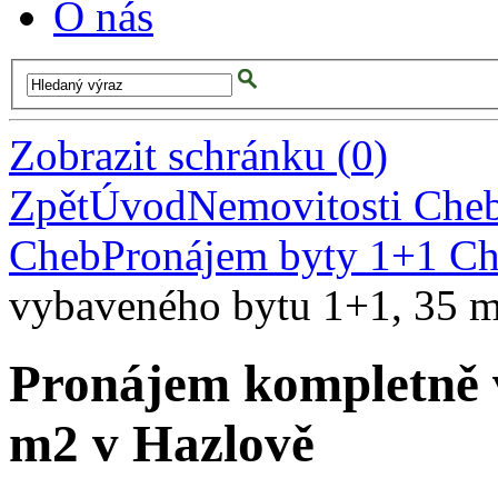
O nás
Zobrazit schránku
(
0
)
Zpět
Úvod
Nemovitosti Che
Cheb
Pronájem byty 1+1 C
vybaveného bytu 1+1, 35 
Pronájem kompletně 
m2 v Hazlově