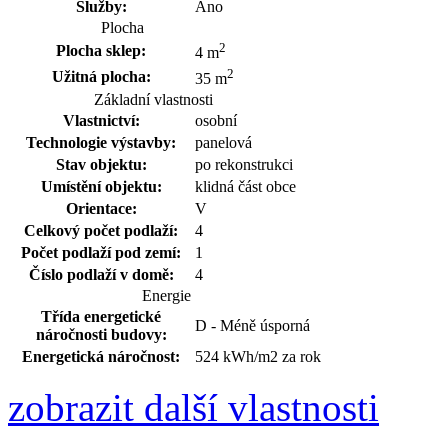
Služby:
Ano
Plocha
2
Plocha sklep:
4 m
2
Užitná plocha:
35 m
Základní vlastnosti
Vlastnictví:
osobní
Technologie výstavby:
panelová
Stav objektu:
po rekonstrukci
Umístění objektu:
klidná část obce
Orientace:
V
Celkový počet podlaží:
4
Počet podlaží pod zemí:
1
Číslo podlaží v domě:
4
Energie
Třída energetické
D - Méně úsporná
náročnosti budovy:
Energetická náročnost:
524 kWh/m2 za rok
zobrazit další vlastnosti