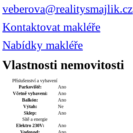
veberova@realitysmajlik.cz
Kontaktovat makléře
Nabídky makléře
Vlastnosti nemovitosti
Příslušenství a vybavení
Parkoviště:
Ano
Včetně vybavení:
Ano
Balkón:
Ano
Výtah:
Ne
Sklep:
Ano
Sítě a energie
Elektro 230V:
Ano
Vodovod:
Ano