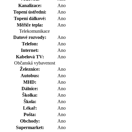
Kanalizace:
Ano
Topení ústřední:
Ano
Topení dálkové:
Ano
Měřiče tepla:
Ano
Telekomunikace
Datové rozvody:
Ano
Telefon:
Ano
Internet:
Ano
Kabelová TV:
Ano
Občanská vybavenost
Železnice:
Ano
Autobus:
Ano
MHD:
Ano
Dálnice:
Ano
Školka:
Ano
Škola:
Ano
Lékař:
Ano
Pošta:
Ano
Obchody:
Ano
Supermarket:
Ano