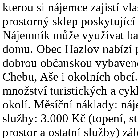
kterou si nájemce zajistí vl
prostorný sklep poskytující
Nájemník může využívat ba
domu. Obec Hazlov nabízí p
dobrou občanskou vybaveno
Chebu, Aše i okolních obcí.
množství turistických a cyk
okolí. Měsíční náklady: ná
služby: 3.000 Kč (topení, s
prostor a ostatní služby) zá