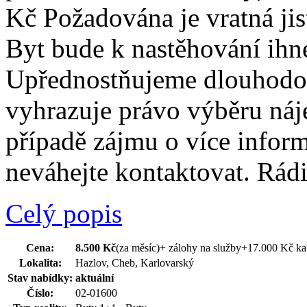
Kč Požadována je vratná jis
Byt bude k nastěhování ih
Upřednostňujeme dlouhodob
vyhrazuje právo výběru náje
případě zájmu o více inform
neváhejte kontaktovat. Rád
Celý popis
Cena:
8.500 Kč
(za měsíc)
+ zálohy na služby+17.000 Kč k
Lokalita:
Hazlov, Cheb, Karlovarský
Stav nabídky:
aktuální
Číslo:
02-01600