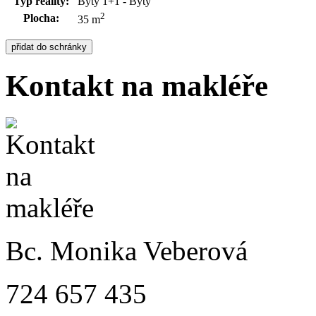
Typ reality:
Byty 1+1 - Byty
2
Plocha:
35 m
Kontakt na makléře
Bc. Monika Veberová
724 657 435