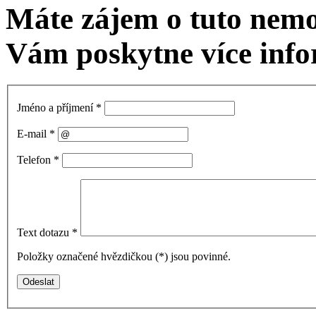
Máte zájem o tuto nem
Vám poskytne více info
Jméno a příjmení
*
E-mail
*
Telefon
*
Text dotazu
*
Položky označené hvězdičkou (
*
) jsou povinné.