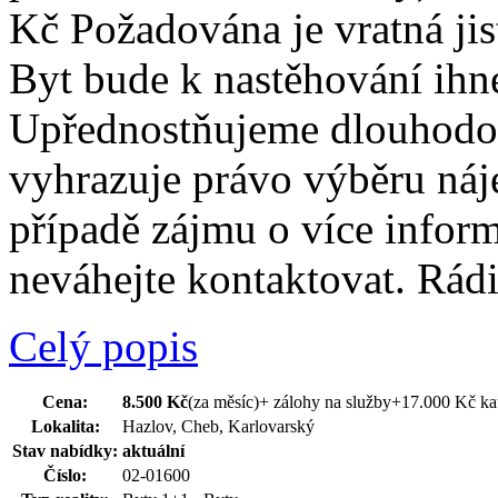
Kč Požadována je vratná jis
Byt bude k nastěhování ih
Upřednostňujeme dlouhodob
vyhrazuje právo výběru náje
případě zájmu o více inform
neváhejte kontaktovat. Rád
Celý popis
Cena:
8.500 Kč
(za měsíc)
+ zálohy na služby+17.000 Kč k
Lokalita:
Hazlov, Cheb, Karlovarský
Stav nabídky:
aktuální
Číslo:
02-01600