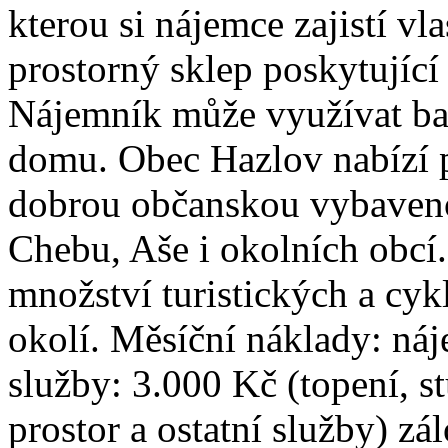
kterou si nájemce zajistí vl
prostorný sklep poskytující
Nájemník může využívat ba
domu. Obec Hazlov nabízí p
dobrou občanskou vybaveno
Chebu, Aše i okolních obcí.
množství turistických a cyk
okolí. Měsíční náklady: ná
služby: 3.000 Kč (topení, s
prostor a ostatní služby) zá