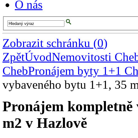
O nás
Zobrazit schránku
(
0
)
Zpět
Úvod
Nemovitosti Che
Cheb
Pronájem byty 1+1 C
vybaveného bytu 1+1, 35 
Pronájem kompletně 
m2 v Hazlově