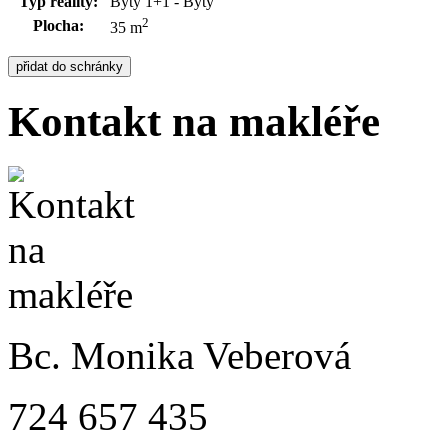
Typ reality:
Byty 1+1 - Byty
2
Plocha:
35 m
Kontakt na makléře
Bc. Monika Veberová
724 657 435