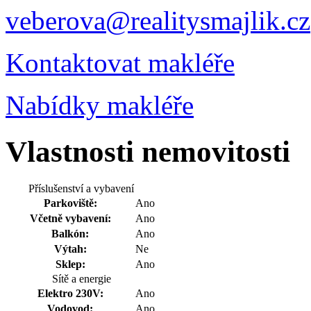
veberova@realitysmajlik.cz
Kontaktovat makléře
Nabídky makléře
Vlastnosti nemovitosti
Příslušenství a vybavení
Parkoviště:
Ano
Včetně vybavení:
Ano
Balkón:
Ano
Výtah:
Ne
Sklep:
Ano
Sítě a energie
Elektro 230V:
Ano
Vodovod:
Ano