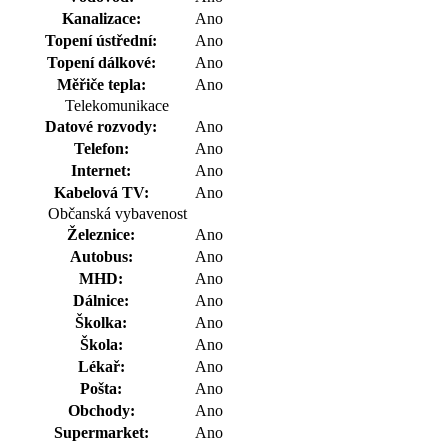
Kanalizace:
Ano
Topení ústřední:
Ano
Topení dálkové:
Ano
Měřiče tepla:
Ano
Telekomunikace
Datové rozvody:
Ano
Telefon:
Ano
Internet:
Ano
Kabelová TV:
Ano
Občanská vybavenost
Železnice:
Ano
Autobus:
Ano
MHD:
Ano
Dálnice:
Ano
Školka:
Ano
Škola:
Ano
Lékař:
Ano
Pošta:
Ano
Obchody:
Ano
Supermarket:
Ano