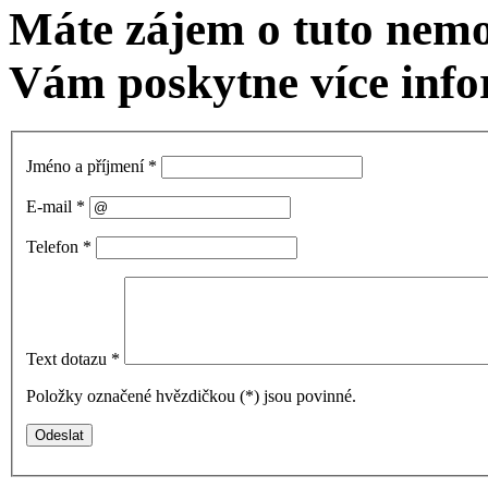
Máte zájem o tuto nem
Vám poskytne více info
Jméno a příjmení
*
E-mail
*
Telefon
*
Text dotazu
*
Položky označené hvězdičkou (
*
) jsou povinné.