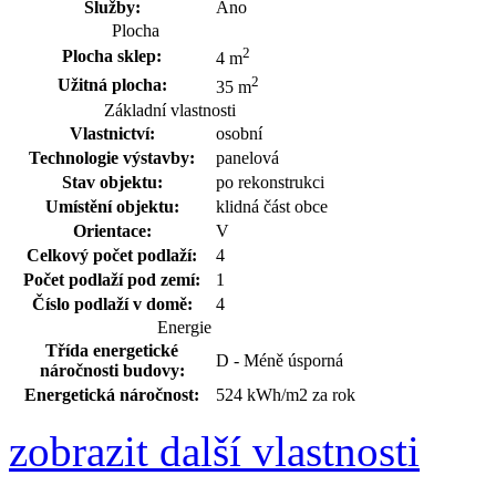
Služby:
Ano
Plocha
2
Plocha sklep:
4 m
2
Užitná plocha:
35 m
Základní vlastnosti
Vlastnictví:
osobní
Technologie výstavby:
panelová
Stav objektu:
po rekonstrukci
Umístění objektu:
klidná část obce
Orientace:
V
Celkový počet podlaží:
4
Počet podlaží pod zemí:
1
Číslo podlaží v domě:
4
Energie
Třída energetické
D - Méně úsporná
náročnosti budovy:
Energetická náročnost:
524 kWh/m2 za rok
zobrazit další vlastnosti