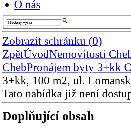
O nás
Zobrazit schránku
(
0
)
Zpět
Úvod
Nemovitosti Che
Cheb
Pronájem byty 3+kk 
3+kk, 100 m2, ul. Lomansk
Tato nabídka již není dostu
Doplňující obsah