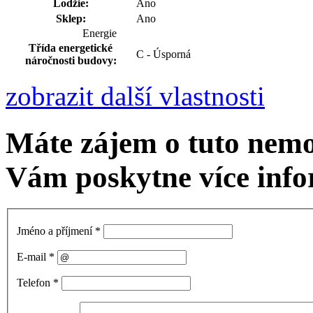
Lodžie:
Ano
Sklep:
Ano
Energie
Třída energetické
C - Úsporná
náročnosti budovy:
zobrazit další vlastnosti
Máte zájem o tuto nem
Vám poskytne více info
Jméno a příjmení
*
E-mail
*
Telefon
*