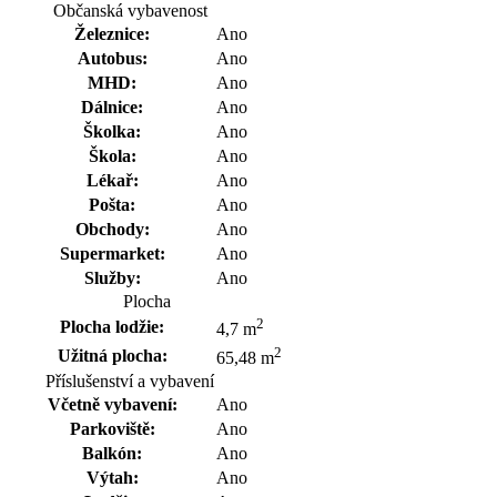
Občanská vybavenost
Železnice:
Ano
Autobus:
Ano
MHD:
Ano
Dálnice:
Ano
Školka:
Ano
Škola:
Ano
Lékař:
Ano
Pošta:
Ano
Obchody:
Ano
Supermarket:
Ano
Služby:
Ano
Plocha
2
Plocha lodžie:
4,7 m
2
Užitná plocha:
65,48 m
Příslušenství a vybavení
Včetně vybavení:
Ano
Parkoviště:
Ano
Balkón:
Ano
Výtah:
Ano