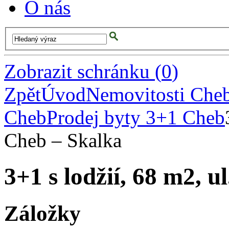
O nás
Zobrazit schránku
(
0
)
Zpět
Úvod
Nemovitosti Che
Cheb
Prodej byty 3+1 Cheb
Cheb – Skalka
3+1 s lodžií, 68 m2, u
Záložky