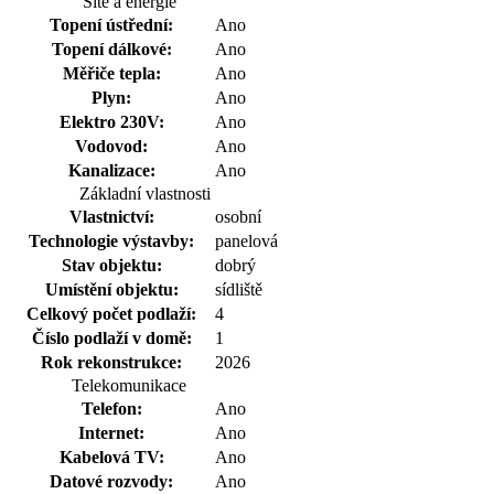
Sítě a energie
Topení ústřední:
Ano
Topení dálkové:
Ano
Měřiče tepla:
Ano
Plyn:
Ano
Elektro 230V:
Ano
Vodovod:
Ano
Kanalizace:
Ano
Základní vlastnosti
Vlastnictví:
osobní
Technologie výstavby:
panelová
Stav objektu:
dobrý
Umístění objektu:
sídliště
Celkový počet podlaží:
4
Číslo podlaží v domě:
1
Rok rekonstrukce:
2026
Telekomunikace
Telefon:
Ano
Internet:
Ano
Kabelová TV:
Ano
Datové rozvody:
Ano