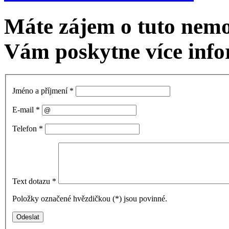
Máte zájem o tuto nem
Vám poskytne více info
Jméno a příjmení
*
E-mail
*
Telefon
*
Text dotazu
*
Položky označené hvězdičkou (
*
) jsou povinné.