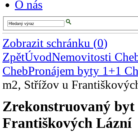
O nás
Zobrazit schránku
(
0
)
Zpět
Úvod
Nemovitosti Che
Cheb
Pronájem byty 1+1 C
m2, Střížov u Františkovýc
Zrekonstruovaný byt 
Františkových Lázní