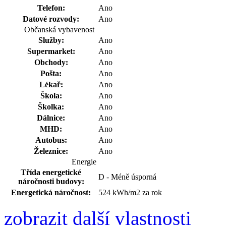
Telefon:
Ano
Datové rozvody:
Ano
Občanská vybavenost
Služby:
Ano
Supermarket:
Ano
Obchody:
Ano
Pošta:
Ano
Lékař:
Ano
Škola:
Ano
Školka:
Ano
Dálnice:
Ano
MHD:
Ano
Autobus:
Ano
Železnice:
Ano
Energie
Třída energetické
D - Méně úsporná
náročnosti budovy:
Energetická náročnost:
524 kWh/m2 za rok
zobrazit další vlastnosti