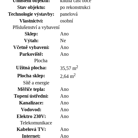
Umístění objektu:
klidná část obce
Stav objektu:
po rekonstrukci
Technologie výstavby:
panelová
Vlastnictví:
osobní
Příslušenství a vybavení
Sklep:
Ano
Výtah:
Ne
Včetně vybavení:
Ano
Parkoviště:
Ano
Plocha
2
Užitná plocha:
35,57 m
2
Plocha sklep:
2,64 m
Sítě a energie
Měřiče tepla:
Ano
Topení ústřední:
Ano
Kanalizace:
Ano
Vodovod:
Ano
Elektro 230V:
Ano
Telekomunikace
Kabelová TV:
Ano
Internet:
Ano