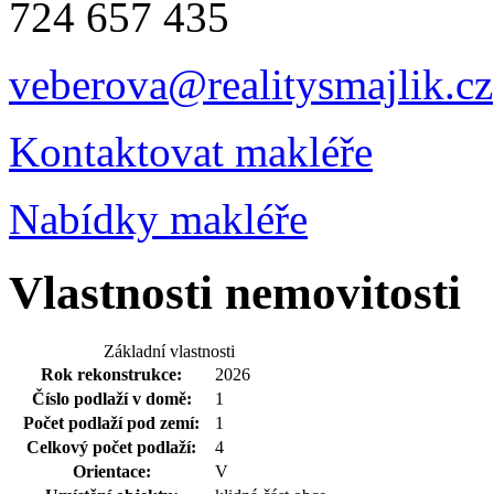
724 657 435
veberova@realitysmajlik.cz
Kontaktovat makléře
Nabídky makléře
Vlastnosti nemovitosti
Základní vlastnosti
Rok rekonstrukce:
2026
Číslo podlaží v domě:
1
Počet podlaží pod zemí:
1
Celkový počet podlaží:
4
Orientace:
V