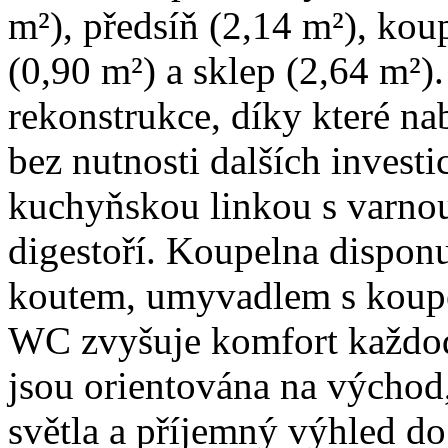
m²), předsíň (2,14 m²), ko
(0,90 m²) a sklep (2,64 m²)
rekonstrukce, díky které na
bez nutnosti dalších inves
kuchyňskou linkou s varnou
digestoří. Koupelna dispo
koutem, umyvadlem s koupe
WC zvyšuje komfort každod
jsou orientována na východ,
světla a příjemný výhled do 