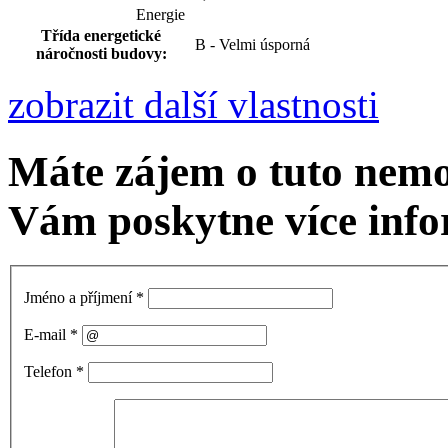
Energie
Třída energetické
B - Velmi úsporná
náročnosti budovy:
zobrazit další vlastnosti
Máte zájem o tuto nem
Vám poskytne více info
Jméno a příjmení
*
E-mail
*
Telefon
*