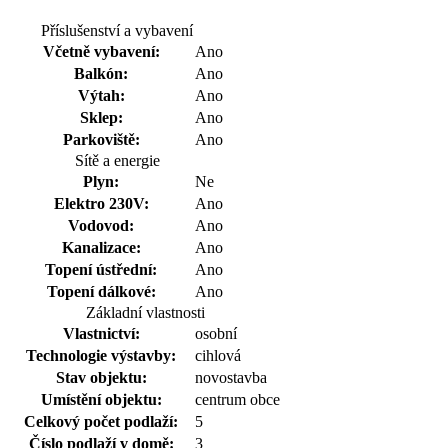
Příslušenství a vybavení
Včetně vybavení:
Ano
Balkón:
Ano
Výtah:
Ano
Sklep:
Ano
Parkoviště:
Ano
Sítě a energie
Plyn:
Ne
Elektro 230V:
Ano
Vodovod:
Ano
Kanalizace:
Ano
Topení ústřední:
Ano
Topení dálkové:
Ano
Základní vlastnosti
Vlastnictví:
osobní
Technologie výstavby:
cihlová
Stav objektu:
novostavba
Umístění objektu:
centrum obce
Celkový počet podlaží:
5
Číslo podlaží v domě:
3