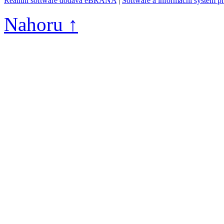
Realitní software dodává eBRÁNA
|
Software a informační systém p
Nahoru ↑