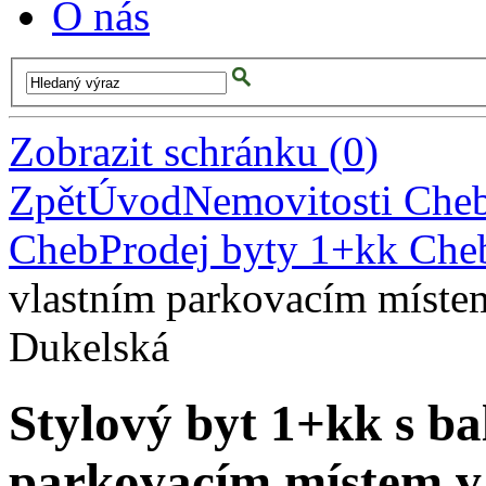
O nás
Zobrazit schránku
(
0
)
Zpět
Úvod
Nemovitosti Che
Cheb
Prodej byty 1+kk Che
vlastním parkovacím místem
Dukelská
Stylový byt 1+kk s b
parkovacím místem v 