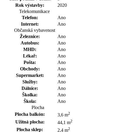
Rok výstavby:
2020
Telekomunikace
Telefon:
Ano
Internet:
Ano
Občanská vybavenost
Železnice:
Ano
Autobus:
Ano
MHD:
Ano
Lékař:
Ano
Pošta:
Ano
Obchody:
Ano
Supermarket:
Ano
Služby:
Ano
Dálnice:
Ano
Školka:
Ano
Škola:
Ano
Plocha
2
Plocha balkón:
3,6 m
2
Užitná plocha:
44,1 m
2
Plocha sklep:
2,4 m