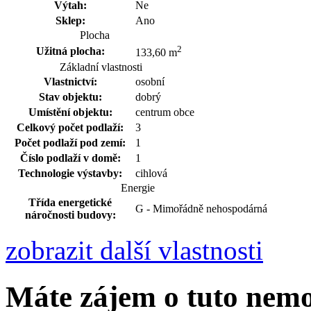
Výtah:
Ne
Sklep:
Ano
Plocha
2
Užitná plocha:
133,60 m
Základní vlastnosti
Vlastnictví:
osobní
Stav objektu:
dobrý
Umístění objektu:
centrum obce
Celkový počet podlaží:
3
Počet podlaží pod zemí:
1
Číslo podlaží v domě:
1
Technologie výstavby:
cihlová
Energie
Třída energetické
G - Mimořádně nehospodárná
náročnosti budovy:
zobrazit další vlastnosti
Máte zájem o tuto nem