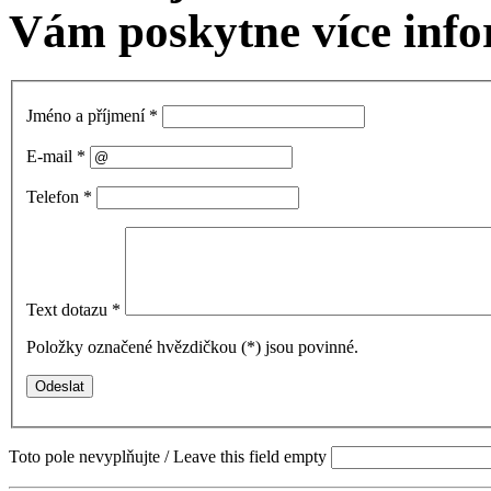
Vám poskytne více info
Jméno a příjmení
*
E-mail
*
Telefon
*
Text dotazu
*
Položky označené hvězdičkou (
*
) jsou povinné.
Toto pole nevyplňujte / Leave this field empty