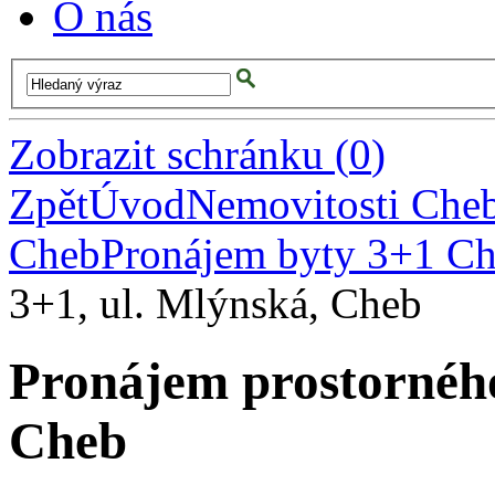
O nás
Zobrazit schránku
(
0
)
Zpět
Úvod
Nemovitosti Che
Cheb
Pronájem byty 3+1 C
3+1, ul. Mlýnská, Cheb
Pronájem prostorného
Cheb