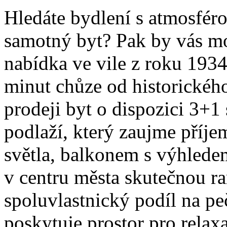
Hledáte bydlení s atmosférou
samotný byt? Pak by vás moh
nabídka ve vile z roku 1934 
minut chůze od historickéh
prodeji byt o dispozici 3+1
podlaží, který zaujme příj
světla, balkonem s výhlede
v centru města skutečnou rar
spoluvlastnický podíl na pe
poskytuje prostor pro relaxa