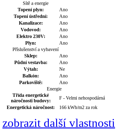
Sítě a energie
Topení plyn:
Ano
Topení ústřední:
Ano
Kanalizace:
Ano
Vodovod:
Ano
Elektro 230V:
Ano
Plyn:
Ano
Příslušenství a vybavení
Sklep:
Ano
Půdní vestavba:
Ano
Výtah:
Ne
Balkón:
Ano
Parkoviště:
Ano
Energie
Třída energetické
F - Velmi nehospodárná
náročnosti budovy:
Energetická náročnost:
166 kWh/m2 za rok
zobrazit další vlastnosti