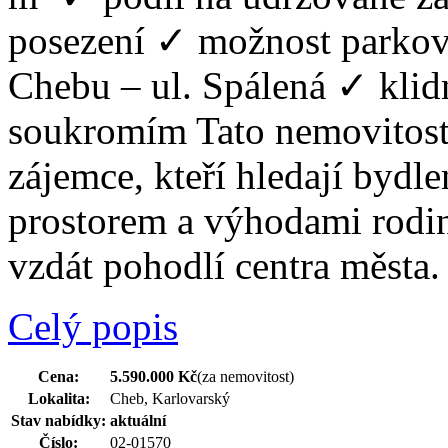
posezení ✓ možnost parko
Chebu – ul. Spálená ✓ klid
soukromím Tato nemovitost 
zájemce, kteří hledají bydl
prostorem a výhodami rodi
vzdát pohodlí centra města.
Celý popis
Cena:
5.590.000 Kč
(za nemovitost)
Lokalita:
Cheb, Karlovarský
Stav nabídky:
aktuální
Číslo:
02-01570