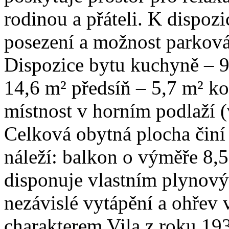
rodinou a přáteli. K dispozi
posezení a možnost parkov
Dispozice bytu kuchyně – 9
14,6 m² předsíň – 5,7 m² k
místnost v horním podlaží (
Celková obytná plocha činí 
náleží: balkon o výměře 8,
disponuje vlastním plynový
nezávislé vytápění a ohřev 
charakterem Vila z roku 19