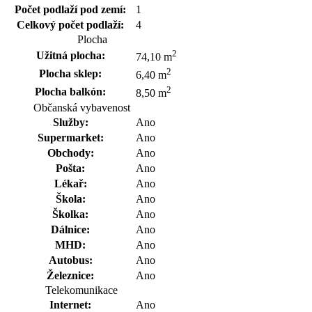
Počet podlaží pod zemí:
1
Celkový počet podlaží:
4
Plocha
2
Užitná plocha:
74,10 m
2
Plocha sklep:
6,40 m
2
Plocha balkón:
8,50 m
Občanská vybavenost
Služby:
Ano
Supermarket:
Ano
Obchody:
Ano
Pošta:
Ano
Lékař:
Ano
Škola:
Ano
Školka:
Ano
Dálnice:
Ano
MHD:
Ano
Autobus:
Ano
Železnice:
Ano
Telekomunikace
Internet:
Ano