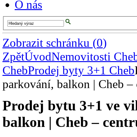
O nás
Zobrazit schránku
(
0
)
Zpět
Úvod
Nemovitosti Che
Cheb
Prodej byty 3+1 Cheb
parkování, balkon | Cheb –
Prodej bytu 3+1 ve vi
balkon | Cheb – cent