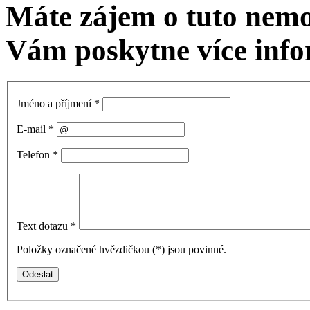
Máte zájem o tuto nem
Vám poskytne více info
Jméno a příjmení
*
E-mail
*
Telefon
*
Text dotazu
*
Položky označené hvězdičkou (
*
) jsou povinné.