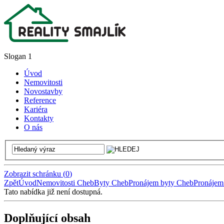
Slogan 1
Úvod
Nemovitosti
Novostavby
Reference
Kariéra
Kontakty
O nás
Zobrazit schránku
(
0
)
Zpět
Úvod
Nemovitosti Cheb
Byty Cheb
Pronájem byty Cheb
Pronájem
Tato nabídka již není dostupná.
Doplňující obsah