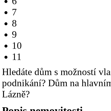
6
7
8
9
10
11
Hledáte dům s možností vla
podnikání? Dům na hlavním
Lázně?
Popis nemovitosti