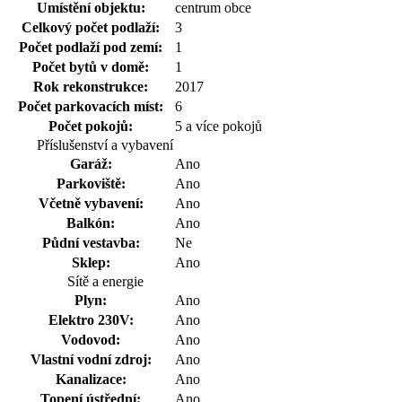
Umístění objektu:
centrum obce
Celkový počet podlaží:
3
Počet podlaží pod zemí:
1
Počet bytů v domě:
1
Rok rekonstrukce:
2017
Počet parkovacích míst:
6
Počet pokojů:
5 a více pokojů
Příslušenství a vybavení
Garáž:
Ano
Parkoviště:
Ano
Včetně vybavení:
Ano
Balkón:
Ano
Půdní vestavba:
Ne
Sklep:
Ano
Sítě a energie
Plyn:
Ano
Elektro 230V:
Ano
Vodovod:
Ano
Vlastní vodní zdroj:
Ano
Kanalizace:
Ano
Topení ústřední:
Ano