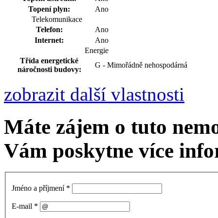
Topení plyn:
Ano
Telekomunikace
Telefon:
Ano
Internet:
Ano
Energie
Třída energetické
G - Mimořádně nehospodárná
náročnosti budovy:
zobrazit další vlastnosti
Máte zájem o tuto nem
Vám poskytne více info
Jméno a příjmení
*
E-mail
*