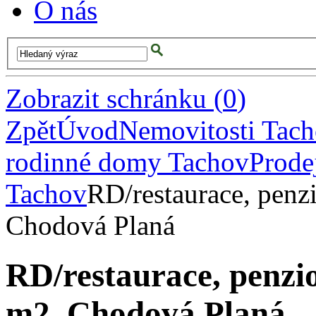
O nás
Zobrazit schránku
(
0
)
Zpět
Úvod
Nemovitosti Tac
rodinné domy Tachov
Prode
Tachov
RD/restaurace, penz
Chodová Planá
RD/restaurace, penzi
m2, Chodová Planá