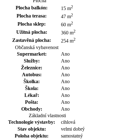
Plocha
2
Plocha balkón:
15 m
2
Plocha terasa:
47 m
2
Plocha sklep:
60 m
2
Užitná plocha:
360 m
2
Zastavěná plocha:
254 m
Občanská vybavenost
Supermarket:
Ano
Služby:
Ano
Železnice:
Ano
Autobus:
Ano
Školka:
Ano
Škola:
Ano
Lékař:
Ano
Pošta:
Ano
Obchody:
Ano
Základní vlastnosti
Technologie výstavby:
cihlová
Stav objektu:
velmi dobrý
Poloha objektu:
samostatný