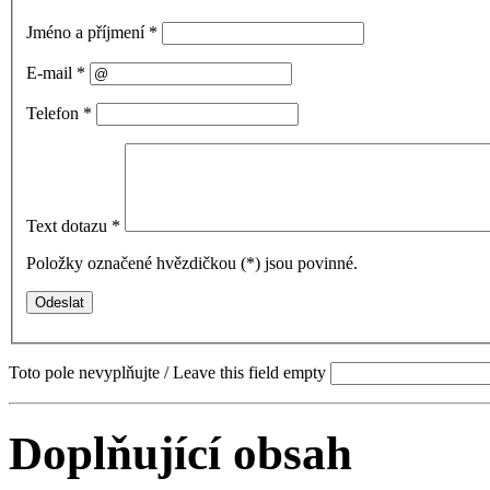
Jméno a příjmení
*
E-mail
*
Telefon
*
Text dotazu
*
Položky označené hvězdičkou (
*
) jsou povinné.
Toto pole nevyplňujte / Leave this field empty
Doplňující obsah