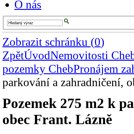
O nás
Zobrazit schránku
(
0
)
Zpět
Úvod
Nemovitosti Che
pozemky Cheb
Pronájem za
parkování a zahradničení, o
Pozemek 275 m2 k par
obec Frant. Lázně