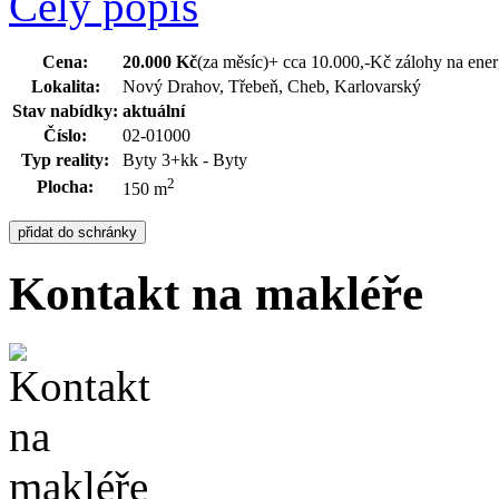
Celý popis
Cena:
20.000 Kč
(za měsíc)
+ cca 10.000,-Kč zálohy na ene
Lokalita:
Nový Drahov, Třebeň, Cheb, Karlovarský
Stav nabídky:
aktuální
Číslo:
02-01000
Typ reality:
Byty 3+kk - Byty
2
Plocha:
150 m
Kontakt na makléře