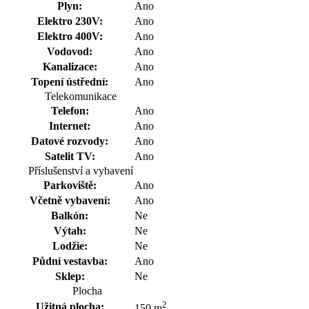
Plyn:
Ano
Elektro 230V:
Ano
Elektro 400V:
Ano
Vodovod:
Ano
Kanalizace:
Ano
Topení ústřední:
Ano
Telekomunikace
Telefon:
Ano
Internet:
Ano
Datové rozvody:
Ano
Satelit TV:
Ano
Příslušenství a vybavení
Parkoviště:
Ano
Včetně vybavení:
Ano
Balkón:
Ne
Výtah:
Ne
Lodžie:
Ne
Půdní vestavba:
Ano
Sklep:
Ne
Plocha
2
Užitná plocha:
150 m