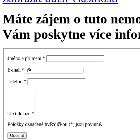
Máte zájem o tuto nem
Vám poskytne více info
Jméno a příjmení
*
E-mail
*
Telefon
*
Text dotazu
*
Položky označené hvězdičkou (
*
) jsou povinné.