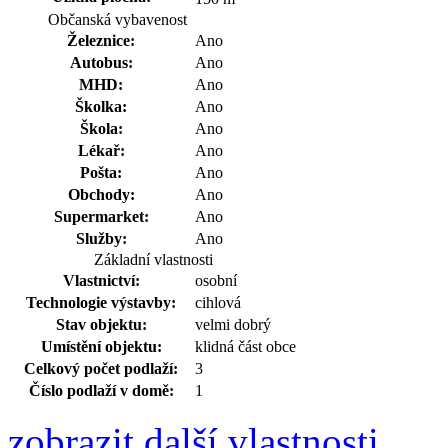
Občanská vybavenost
Železnice:
Ano
Autobus:
Ano
MHD:
Ano
Školka:
Ano
Škola:
Ano
Lékař:
Ano
Pošta:
Ano
Obchody:
Ano
Supermarket:
Ano
Služby:
Ano
Základní vlastnosti
Vlastnictví:
osobní
Technologie výstavby:
cihlová
Stav objektu:
velmi dobrý
Umístění objektu:
klidná část obce
Celkový počet podlaží:
3
Číslo podlaží v domě:
1
zobrazit další vlastnosti