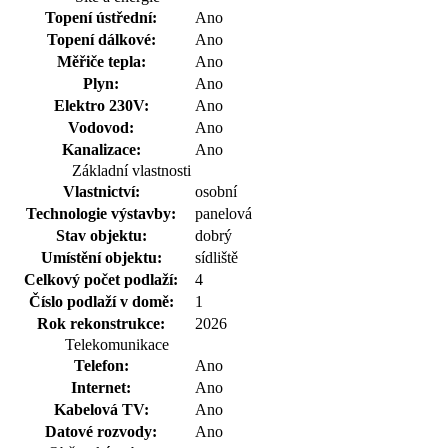
Topení ústřední:
Ano
Topení dálkové:
Ano
Měřiče tepla:
Ano
Plyn:
Ano
Elektro 230V:
Ano
Vodovod:
Ano
Kanalizace:
Ano
Základní vlastnosti
Vlastnictví:
osobní
Technologie výstavby:
panelová
Stav objektu:
dobrý
Umístění objektu:
sídliště
Celkový počet podlaží:
4
Číslo podlaží v domě:
1
Rok rekonstrukce:
2026
Telekomunikace
Telefon:
Ano
Internet:
Ano
Kabelová TV:
Ano
Datové rozvody:
Ano