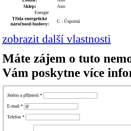
Sklep:
Ano
Energie
Třída energetické
C - Úsporná
náročnosti budovy:
zobrazit další vlastnosti
Máte zájem o tuto nem
Vám poskytne více info
Jméno a příjmení
*
E-mail
*
Telefon
*