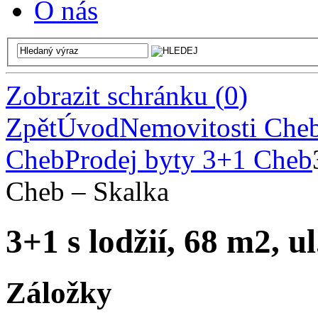
O nás
Zobrazit schránku
(
0
)
Zpět
Úvod
Nemovitosti Che
Cheb
Prodej byty 3+1 Cheb
Cheb – Skalka
3+1 s lodžií, 68 m2, u
Záložky