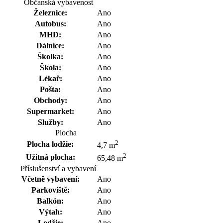
Občanská vybavenost
Železnice:
Ano
Autobus:
Ano
MHD:
Ano
Dálnice:
Ano
Školka:
Ano
Škola:
Ano
Lékař:
Ano
Pošta:
Ano
Obchody:
Ano
Supermarket:
Ano
Služby:
Ano
Plocha
2
Plocha lodžie:
4,7 m
2
Užitná plocha:
65,48 m
Příslušenství a vybavení
Včetně vybavení:
Ano
Parkoviště:
Ano
Balkón:
Ano
Výtah:
Ano
Lodžie:
Ano