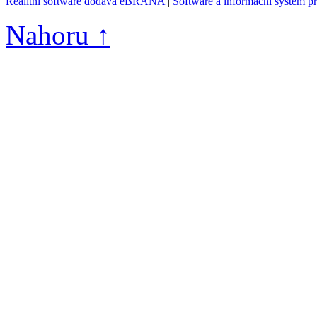
Realitní software dodává eBRÁNA
|
Software a informační systém p
Nahoru ↑