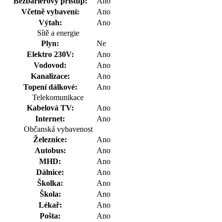
Bezbariérový přístup:
Ano
Včetně vybavení:
Ano
Výtah:
Ano
Sítě a energie
Plyn:
Ne
Elektro 230V:
Ano
Vodovod:
Ano
Kanalizace:
Ano
Topení dálkové:
Ano
Telekomunikace
Kabelová TV:
Ano
Internet:
Ano
Občanská vybavenost
Železnice:
Ano
Autobus:
Ano
MHD:
Ano
Dálnice:
Ano
Školka:
Ano
Škola:
Ano
Lékař:
Ano
Pošta:
Ano