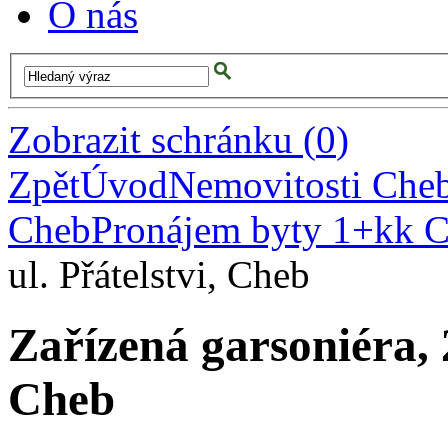
O nás
Zobrazit schránku
(
0
)
Zpět
Úvod
Nemovitosti Che
Cheb
Pronájem byty 1+kk 
ul. Přátelstvi, Cheb
Zařízená garsoniéra, 2
Cheb