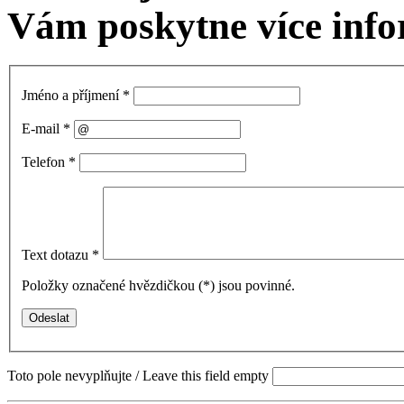
Vám poskytne více info
Jméno a příjmení
*
E-mail
*
Telefon
*
Text dotazu
*
Položky označené hvězdičkou (
*
) jsou povinné.
Toto pole nevyplňujte / Leave this field empty