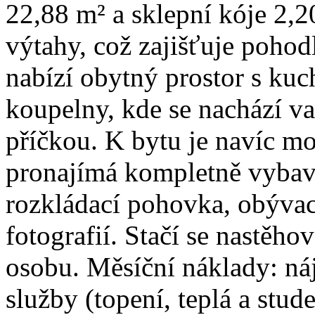
22,88 m² a sklepní kóje 2
výtahy, což zajišťuje pohod
nabízí obytný prostor s k
koupelny, kde se nachází v
příčkou. K bytu je navíc mo
pronajímá kompletně vybave
rozkládací pohovka, obývací
fotografií. Stačí se nastěh
osobu. Měsíční náklady: ná
služby (topení, teplá a stud