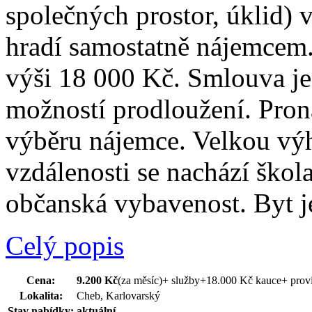
společných prostor, úklid) v
hradí samostatně nájemcem. 
výši 18 000 Kč. Smlouva je
možností prodloužení. Pron
výběru nájemce. Velkou výh
vzdálenosti se nachází škol
občanská vybavenost. Byt je
Celý popis
Cena:
9.200 Kč
(za měsíc)
+ služby+18.000 Kč kauce+ prov
Lokalita:
Cheb, Karlovarský
Stav nabídky:
aktuální