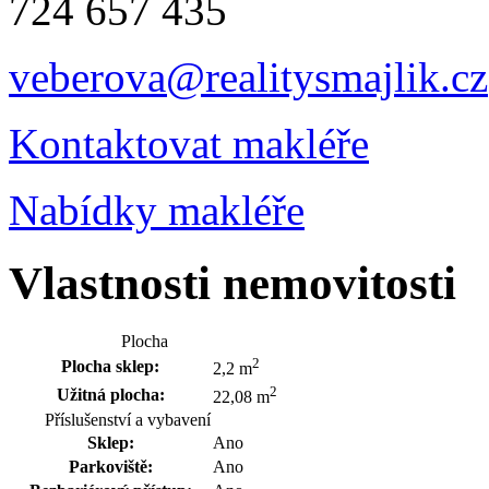
724 657 435
veberova@realitysmajlik.cz
Kontaktovat makléře
Nabídky makléře
Vlastnosti nemovitosti
Plocha
2
Plocha sklep:
2,2 m
2
Užitná plocha:
22,08 m
Příslušenství a vybavení
Sklep:
Ano
Parkoviště:
Ano