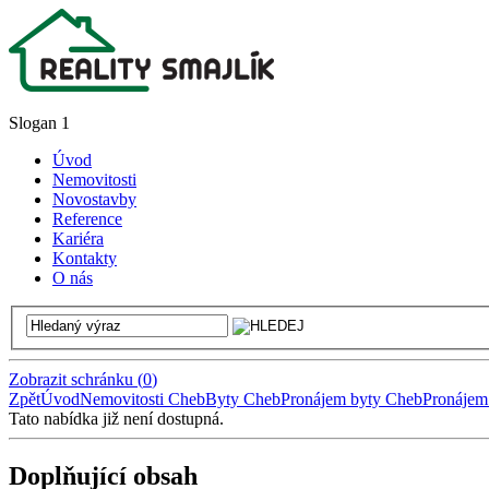
Slogan 1
Úvod
Nemovitosti
Novostavby
Reference
Kariéra
Kontakty
O nás
Zobrazit schránku
(
0
)
Zpět
Úvod
Nemovitosti Cheb
Byty Cheb
Pronájem byty Cheb
Pronájem
Tato nabídka již není dostupná.
Doplňující obsah