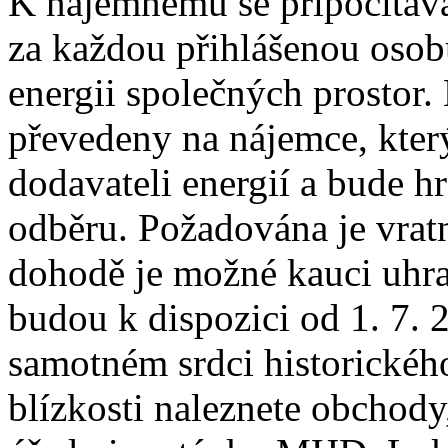
K nájemnému se připočítává
za každou přihlášenou osobu
energii společných prostor.
převedeny na nájemce, který
dodavateli energií a bude h
odběru. Požadována je vrat
dohodě je možné kauci uhra
budou k dispozici od 1. 7. 
samotném srdci historickéh
blízkosti naleznete obchody,