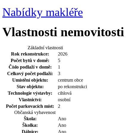
Nabídky makléře
Vlastnosti nemovitosti
Základní vlastnosti
Rok rekonstrukce:
2026
Počet bytů v domě:
5
Číslo podlaží v domě:
1
Celkový počet podlaží:
3
Umístění objektu:
centrum obce
Stav objektu:
po rekonstrukci
Technologie výstavby:
cihlová
Vlastnictví:
osobní
Počet parkovacích míst:
2
Občanská vybavenost
Škola:
Ano
Školka:
Ano
Dálnice:
Ano