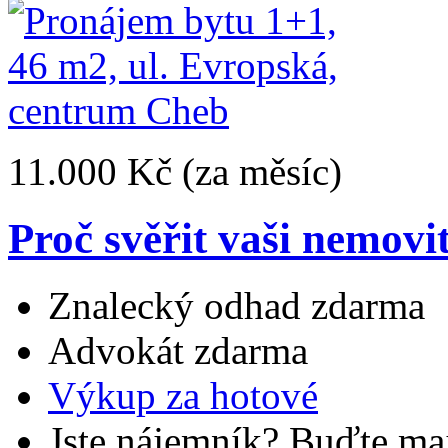
11.000 Kč
(za měsíc)
Proč svěřit vaši nemovi
Znalecký odhad zdarma
Advokát zdarma
Výkup za hotové
Jste nájemník? Buďte maj