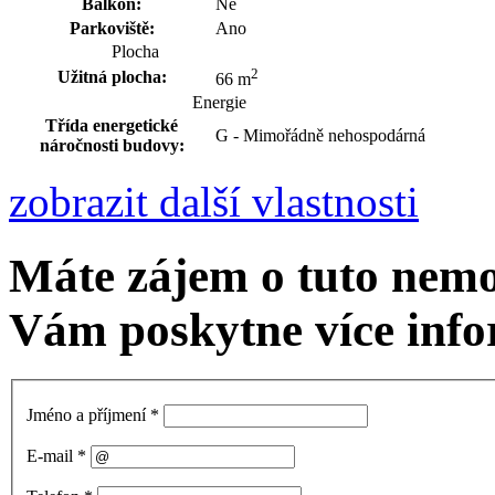
Balkón:
Ne
Parkoviště:
Ano
Plocha
2
Užitná plocha:
66 m
Energie
Třída energetické
G - Mimořádně nehospodárná
náročnosti budovy:
zobrazit další vlastnosti
Máte zájem o tuto nem
Vám poskytne více info
Jméno a příjmení
*
E-mail
*