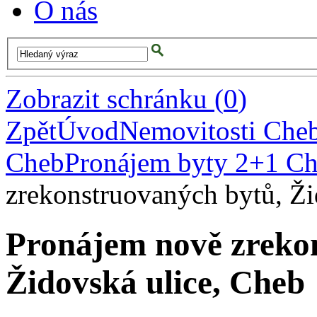
O nás
Zobrazit schránku
(
0
)
Zpět
Úvod
Nemovitosti Che
Cheb
Pronájem byty 2+1 C
zrekonstruovaných bytů, Ži
Pronájem nově zreko
Židovská ulice, Cheb