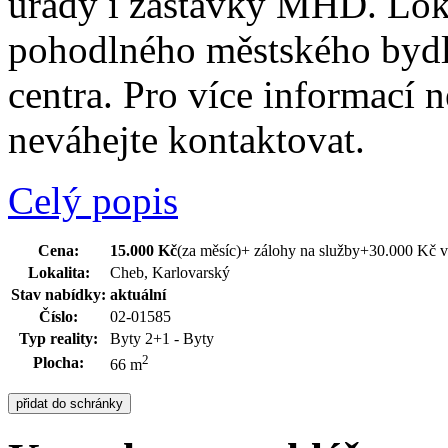
úřady i zastávky MHD. Loka
pohodlného městského bydle
centra. Pro více informací 
neváhejte kontaktovat.
Celý popis
Cena:
15.000 Kč
(za měsíc)
+ zálohy na služby+30.000 Kč 
Lokalita:
Cheb, Karlovarský
Stav nabídky:
aktuální
Číslo:
02-01585
Typ reality:
Byty 2+1 - Byty
2
Plocha:
66 m