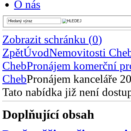
O nás
Zobrazit schránku
(
0
)
Zpět
Úvod
Nemovitosti Che
Cheb
Pronájem komerční pr
Cheb
Pronájem kanceláře 2
Tato nabídka již není dostu
Doplňující obsah