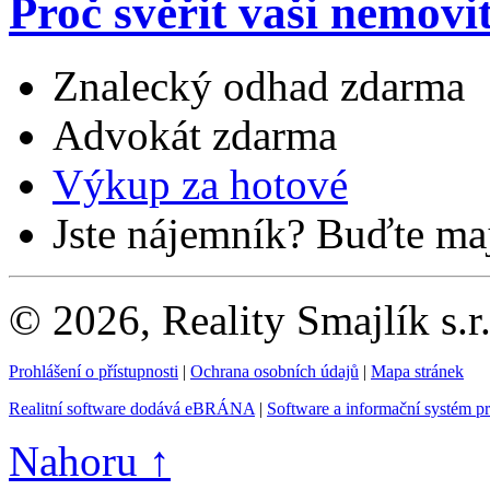
Proč svěřit vaši nemovi
Znalecký odhad zdarma
Advokát zdarma
Výkup za hotové
Jste nájemník? Buďte maj
© 2026, Reality Smajlík s.r
Prohlášení o přístupnosti
|
Ochrana osobních údajů
|
Mapa stránek
Realitní software dodává eBRÁNA
|
Software a informační systém p
Nahoru ↑