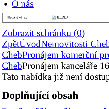
O nás
Zobrazit schránku
(
0
)
Zpět
Úvod
Nemovitosti Che
Cheb
Pronájem komerční pr
Cheb
Pronájem kanceláře 1
Tato nabídka již není dostu
Doplňující obsah