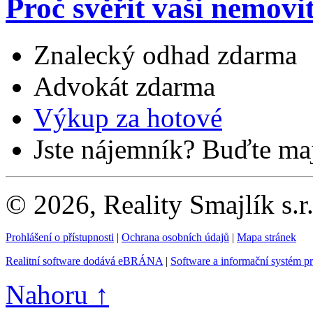
Proč svěřit vaši nemovi
Znalecký odhad zdarma
Advokát zdarma
Výkup za hotové
Jste nájemník? Buďte maj
© 2026, Reality Smajlík s.r
Prohlášení o přístupnosti
|
Ochrana osobních údajů
|
Mapa stránek
Realitní software dodává eBRÁNA
|
Software a informační systém p
Nahoru ↑