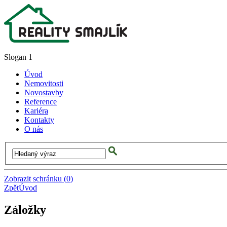
Slogan 1
Úvod
Nemovitosti
Novostavby
Reference
Kariéra
Kontakty
O nás
Zobrazit schránku
(
0
)
Zpět
Úvod
Záložky