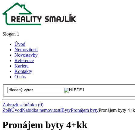
Slogan 1
Úvod
Nemovitosti
Novostavby
Reference
Kariéra
Kontakty
O nás
Zobrazit schránku
(
0
)
Zpět
Úvod
Nabídka nemovitostí
Byty
Pronájem byty
Pronájem byty 4+
Pronájem byty 4+kk