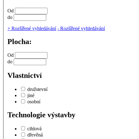
Od
do
+
Rozšířené vyhledávání
-
Rozšířené vyhledávání
Plocha:
Od
do
Vlastnictví
družstevní
jiné
osobní
Technologie výstavby
cihlová
dřevěná