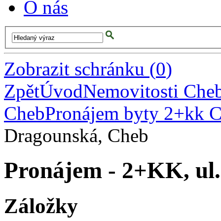
O nás
Zobrazit schránku
(
0
)
Zpět
Úvod
Nemovitosti Che
Cheb
Pronájem byty 2+kk 
Dragounská, Cheb
Pronájem - 2+KK, ul
Záložky