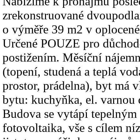
Nabízíme k pronájmu posled
zrekonstruované dvoupodla
o výměře 39 m2 v oploceném
Určené POUZE pro důchodce
postižením. Měsíční nájem
(topení, studená a teplá voda
prostor, prádelna), byt má v
bytu: kuchyňka, el. varnou
Budova se vytápí tepelným 
fotovoltaika, vše s cílem n