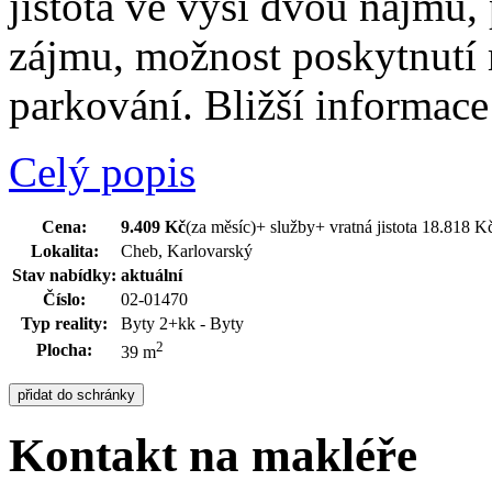
jistota ve výši dvou nájmů,
zájmu, možnost poskytnutí 
parkování. Bližší informac
Celý popis
Cena:
9.409 Kč
(za měsíc)
+ služby+ vratná jistota 18.818 
Lokalita:
Cheb, Karlovarský
Stav nabídky:
aktuální
Číslo:
02-01470
Typ reality:
Byty 2+kk - Byty
2
Plocha:
39 m
Kontakt na makléře