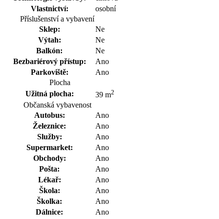
Vlastnictví:
osobní
Příslušenství a vybavení
Sklep:
Ne
Výtah:
Ne
Balkón:
Ne
Bezbariérový přístup:
Ano
Parkoviště:
Ano
Plocha
2
Užitná plocha:
39 m
Občanská vybavenost
Autobus:
Ano
Železnice:
Ano
Služby:
Ano
Supermarket:
Ano
Obchody:
Ano
Pošta:
Ano
Lékař:
Ano
Škola:
Ano
Školka:
Ano
Dálnice:
Ano