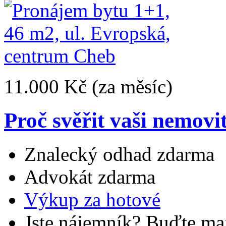
11.000 Kč
(za měsíc)
Proč svěřit vaši nemovi
Znalecký odhad zdarma
Advokát zdarma
Výkup za hotové
Jste nájemník? Buďte maj