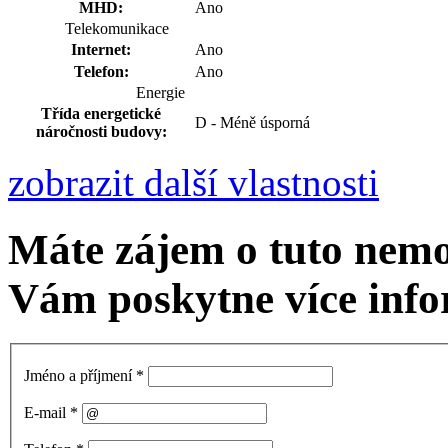
MHD:
Ano
Telekomunikace
Internet:
Ano
Telefon:
Ano
Energie
Třída energetické
D - Méně úsporná
náročnosti budovy:
zobrazit další vlastnosti
Máte zájem o tuto nem
Vám poskytne více info
Jméno a příjmení
*
E-mail
*