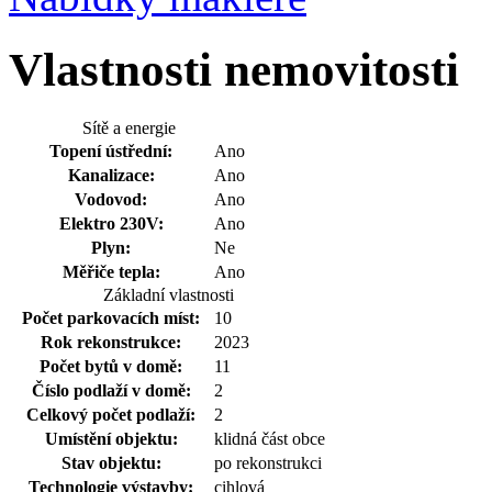
Vlastnosti nemovitosti
Sítě a energie
Topení ústřední:
Ano
Kanalizace:
Ano
Vodovod:
Ano
Elektro 230V:
Ano
Plyn:
Ne
Měřiče tepla:
Ano
Základní vlastnosti
Počet parkovacích míst:
10
Rok rekonstrukce:
2023
Počet bytů v domě:
11
Číslo podlaží v domě:
2
Celkový počet podlaží:
2
Umístění objektu:
klidná část obce
Stav objektu:
po rekonstrukci
Technologie výstavby:
cihlová