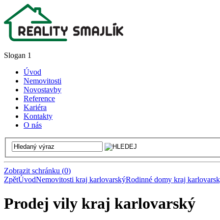
Slogan 1
Úvod
Nemovitosti
Novostavby
Reference
Kariéra
Kontakty
O nás
Zobrazit schránku
(
0
)
Zpět
Úvod
Nemovitosti kraj karlovarský
Rodinné domy kraj karlovars
Prodej vily kraj karlovarský