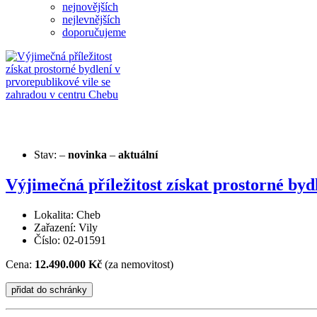
nejnovějších
nejlevnějších
doporučujeme
Stav:
–
novinka
–
aktuální
Výjimečná příležitost získat prostorné by
Lokalita: Cheb
Zařazení: Vily
Číslo: 02-01591
Cena:
12.490.000 Kč
(za nemovitost)