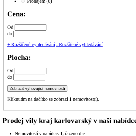
Pronájem
(0)
Cena:
Od
do
+
Rozšířené vyhledávání
-
Rozšířené vyhledávání
Plocha:
Od
do
Kliknutím na tlačítko se zobrazí
1
nemovitost(í).
Prodej vily kraj karlovarský v naší nabídc
Nemovitostí v nabídce:
1
, řazeno dle