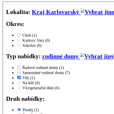
Lokalita:
Kraj Karlovarský
Okres:
Cheb
(1)
Karlovy Vary
(0)
Sokolov
(0)
Typ nabídky:
rodinné domy
Řadové rodinné domy
(1)
Samostatné rodinné domy
(7)
Vily
(1)
Na klíč
(0)
Vícegenerační dům
(0)
Druh nabídky:
Prodej
(1)