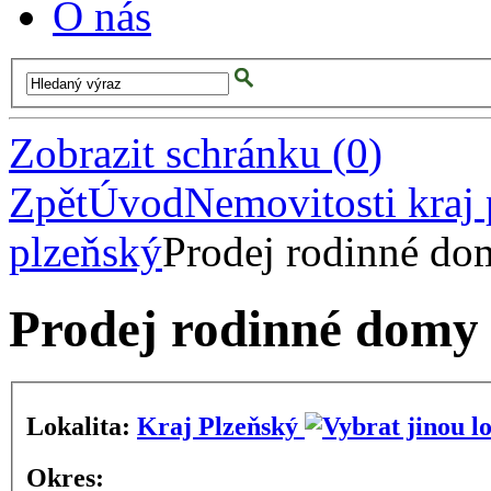
O nás
Zobrazit schránku
(
0
)
Zpět
Úvod
Nemovitosti kraj
plzeňský
Prodej rodinné do
Prodej rodinné domy 
Lokalita:
Kraj Plzeňský
Okres: