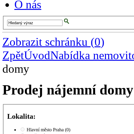
O nás
Zobrazit schránku
(
0
)
Zpět
Úvod
Nabídka nemovito
domy
Prodej nájemní domy
Lokalita:
Hlavní město Praha
(0)