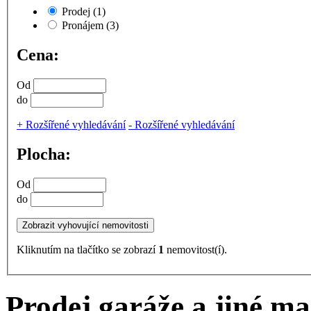
Prodej
(1)
Pronájem
(3)
Cena:
Od
do
+
Rozšířené vyhledávání
-
Rozšířené vyhledávání
Plocha:
Od
do
Kliknutím na tlačítko se zobrazí
1
nemovitost(í).
Prodej garáže a jiné ma