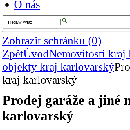
O nás
Zobrazit schránku
(
0
)
Zpět
Úvod
Nemovitosti kraj 
objekty kraj karlovarský
Pro
kraj karlovarský
Prodej garáže a jiné 
karlovarský