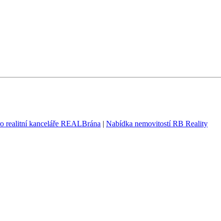
ro realitní kanceláře REALBrána
|
Nabídka nemovitostí RB Reality