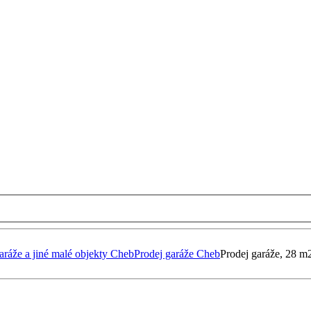
aráže a jiné malé objekty Cheb
Prodej garáže Cheb
Prodej garáže, 28 m