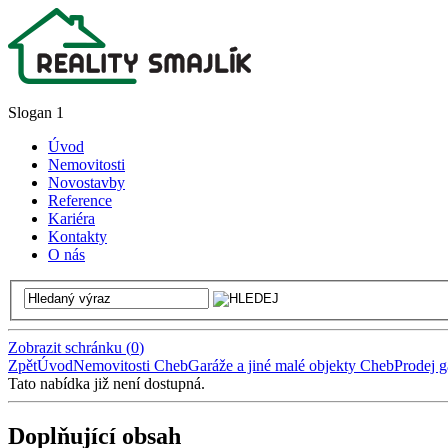
Slogan 1
Úvod
Nemovitosti
Novostavby
Reference
Kariéra
Kontakty
O nás
Zobrazit schránku
(
0
)
Zpět
Úvod
Nemovitosti Cheb
Garáže a jiné malé objekty Cheb
Prodej g
Tato nabídka již není dostupná.
Doplňující obsah