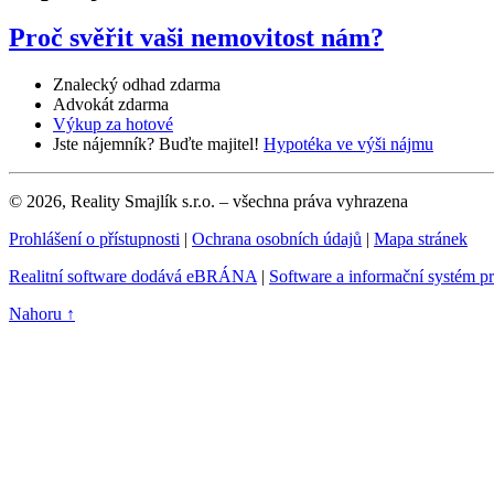
Proč svěřit vaši nemovitost nám?
Znalecký odhad zdarma
Advokát zdarma
Výkup za hotové
Jste nájemník? Buďte majitel!
Hypotéka ve výši nájmu
© 2026, Reality Smajlík s.r.o. – všechna práva vyhrazena
Prohlášení o přístupnosti
|
Ochrana osobních údajů
|
Mapa stránek
Realitní software dodává eBRÁNA
|
Software a informační systém p
Nahoru ↑