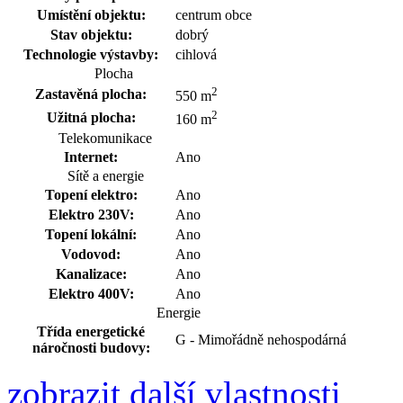
Umístění objektu:
centrum obce
Stav objektu:
dobrý
Technologie výstavby:
cihlová
Plocha
2
Zastavěná plocha:
550 m
2
Užitná plocha:
160 m
Telekomunikace
Internet:
Ano
Sítě a energie
Topení elektro:
Ano
Elektro 230V:
Ano
Topení lokální:
Ano
Vodovod:
Ano
Kanalizace:
Ano
Elektro 400V:
Ano
Energie
Třída energetické
G - Mimořádně nehospodárná
náročnosti budovy:
zobrazit další vlastnosti