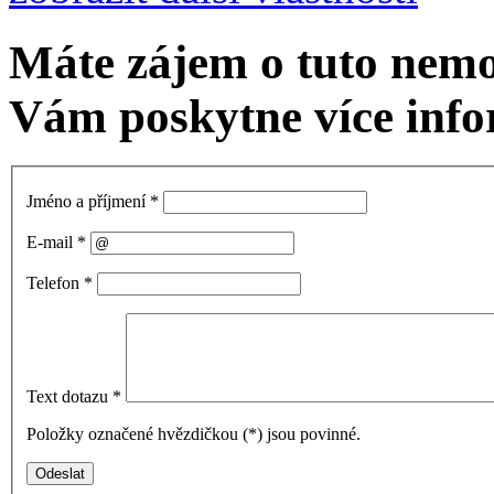
Máte zájem o tuto nem
Vám poskytne více info
Jméno a příjmení
*
E-mail
*
Telefon
*
Text dotazu
*
Položky označené hvězdičkou (
*
) jsou povinné.