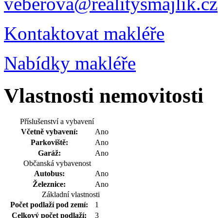
veberova@realitysmajlik.cz
Kontaktovat makléře
Nabídky makléře
Vlastnosti nemovitosti
Příslušenství a vybavení
Včetně vybavení:
Ano
Parkoviště:
Ano
Garáž:
Ano
Občanská vybavenost
Autobus:
Ano
Železnice:
Ano
Základní vlastnosti
Počet podlaží pod zemí:
1
Celkový počet podlaží:
3