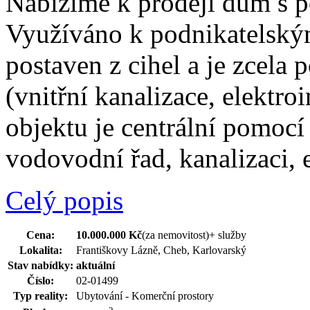
Nabízíme k prodeji dům s 
Využíváno k podnikatelský
postaven z cihel a je zcela 
(vnitřní kanalizace, elektro
objektu je centrální pomocí
vodovodní řad, kanalizaci, 
Celý popis
Cena:
10.000.000 Kč
(za nemovitost)
+ služby
Lokalita:
Františkovy Lázně, Cheb, Karlovarský
Stav nabídky:
aktuální
Číslo:
02-01499
Typ reality:
Ubytování - Komerční prostory