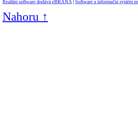
Realitní software dodává eBRÁNA
|
Software a informační systém p
Nahoru ↑