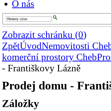
O nás
Zobrazit schránku
(
0
)
Zpět
Úvod
Nemovitosti Che
komerční prostory Cheb
Pro
- Františkovy Lázně
Prodej domu - Frant
Záložky