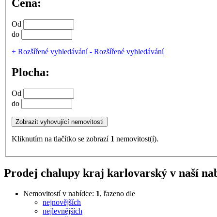
Cena:
Od
do
+
Rozšířené vyhledávání
-
Rozšířené vyhledávání
Plocha:
Od
do
Kliknutím na tlačítko se zobrazí
1
nemovitost(í).
Prodej chalupy kraj karlovarský v naší na
Nemovitostí v nabídce:
1
, řazeno dle
nejnovějších
nejlevnějších