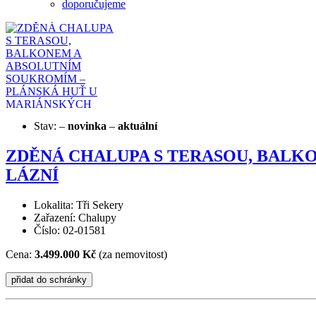
doporučujeme
Stav:
–
novinka
–
aktuální
ZDĚNÁ CHALUPA S TERASOU, BALK
LÁZNÍ
Lokalita: Tři Sekery
Zařazení: Chalupy
Číslo: 02-01581
Cena:
3.499.000 Kč
(za nemovitost)