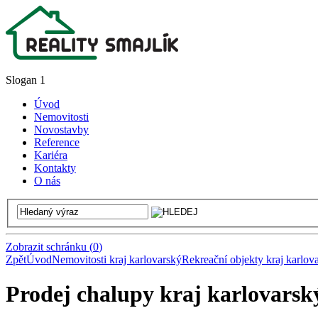
Slogan 1
Úvod
Nemovitosti
Novostavby
Reference
Kariéra
Kontakty
O nás
Zobrazit schránku
(
0
)
Zpět
Úvod
Nemovitosti kraj karlovarský
Rekreační objekty kraj karlov
Prodej chalupy kraj karlovarsk