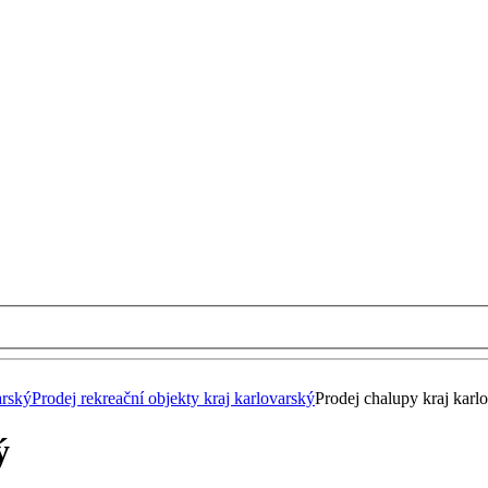
arský
Prodej rekreační objekty kraj karlovarský
Prodej chalupy kraj karl
ý