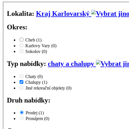
Lokalita:
Kraj Karlovarský
Okres:
Cheb
(1)
Karlovy Vary
(0)
Sokolov
(0)
Typ nabídky:
chaty a chalupy
Chaty
(0)
Chalupy
(1)
Jiné rekreační objekty
(0)
Druh nabídky:
Prodej
(1)
Pronájem
(0)