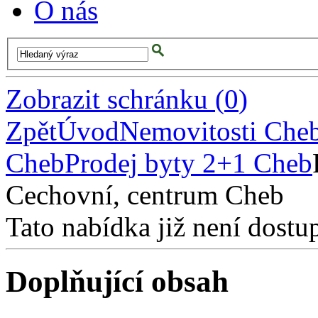
O nás
Zobrazit schránku
(
0
)
Zpět
Úvod
Nemovitosti Che
Cheb
Prodej byty 2+1 Cheb
Cechovní, centrum Cheb
Tato nabídka již není dostu
Doplňující obsah