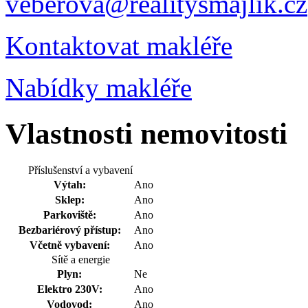
veberova@realitysmajlik.cz
Kontaktovat makléře
Nabídky makléře
Vlastnosti nemovitosti
Příslušenství a vybavení
Výtah:
Ano
Sklep:
Ano
Parkoviště:
Ano
Bezbariérový přístup:
Ano
Včetně vybavení:
Ano
Sítě a energie
Plyn:
Ne
Elektro 230V:
Ano
Vodovod:
Ano