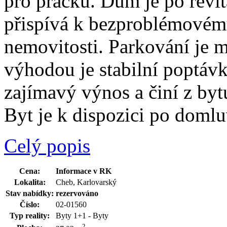
pro pračku. Dům je po revita
přispívá k bezproblémovém
nemovitosti. Parkování je
výhodou je stabilní poptávka
zajímavý výnos a činí z bytu 
Byt je k dispozici po domlu
Celý popis
Cena:
Informace v RK
Lokalita:
Cheb, Karlovarský
Stav nabídky:
rezervováno
Číslo:
02-01560
Typ reality:
Byty 1+1 - Byty
2