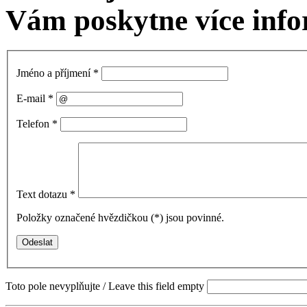
Vám poskytne více info
Jméno a příjmení
*
E-mail
*
Telefon
*
Text dotazu
*
Položky označené hvězdičkou (
*
) jsou povinné.
Toto pole nevyplňujte / Leave this field empty