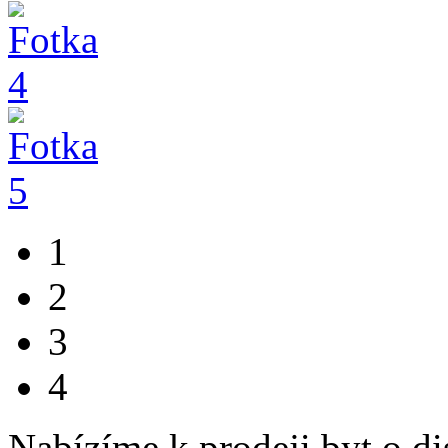
1
2
3
4
Nabízíme k prodeji byt o dis