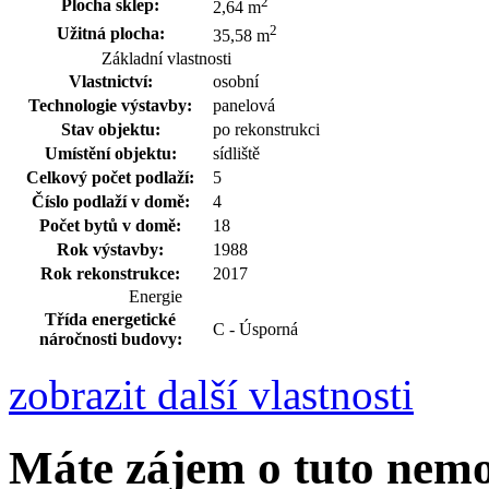
2
Plocha sklep:
2,64 m
2
Užitná plocha:
35,58 m
Základní vlastnosti
Vlastnictví:
osobní
Technologie výstavby:
panelová
Stav objektu:
po rekonstrukci
Umístění objektu:
sídliště
Celkový počet podlaží:
5
Číslo podlaží v domě:
4
Počet bytů v domě:
18
Rok výstavby:
1988
Rok rekonstrukce:
2017
Energie
Třída energetické
C - Úsporná
náročnosti budovy:
zobrazit další vlastnosti
Máte zájem o tuto nem