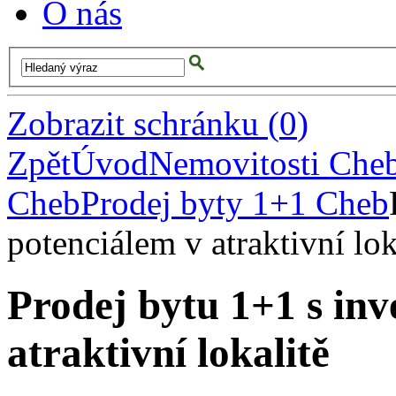
O nás
Zobrazit schránku
(
0
)
Zpět
Úvod
Nemovitosti Che
Cheb
Prodej byty 1+1 Cheb
potenciálem v atraktivní lok
Prodej bytu 1+1 s inv
atraktivní lokalitě