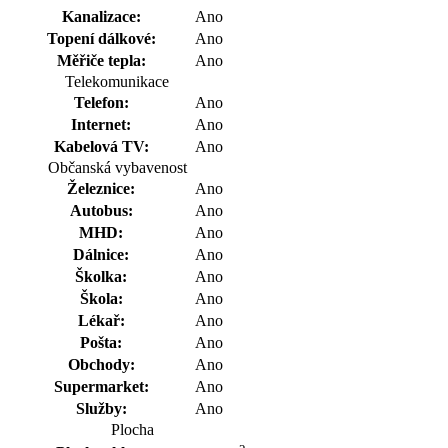
Kanalizace:
Ano
Topení dálkové:
Ano
Měřiče tepla:
Ano
Telekomunikace
Telefon:
Ano
Internet:
Ano
Kabelová TV:
Ano
Občanská vybavenost
Železnice:
Ano
Autobus:
Ano
MHD:
Ano
Dálnice:
Ano
Školka:
Ano
Škola:
Ano
Lékař:
Ano
Pošta:
Ano
Obchody:
Ano
Supermarket:
Ano
Služby:
Ano
Plocha