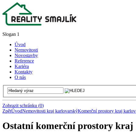
Slogan 1
Úvod
Nemovitosti
Novostavby
Reference
Kariéra
Kontakty
O nás
Zobrazit schránku
(
0
)
Zpět
Úvod
Nemovitosti kraj karlovarský
Komerční prostory kraj karlov
Ostatní komerční prostory kraj