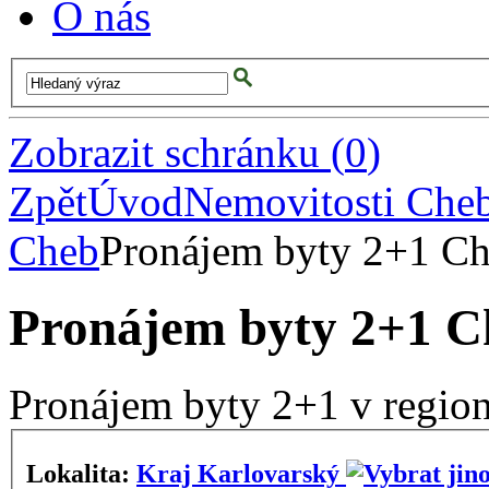
O nás
Zobrazit schránku
(
0
)
Zpět
Úvod
Nemovitosti Che
Cheb
Pronájem byty 2+1 C
Pronájem byty 2+1 C
Pronájem byty 2+1 v regio
Lokalita:
Kraj Karlovarský