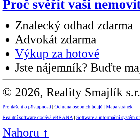
Proč svěřit vaši nemovi
Znalecký odhad zdarma
Advokát zdarma
Výkup za hotové
Jste nájemník? Buďte maj
© 2026, Reality Smajlík s.r
Prohlášení o přístupnosti
|
Ochrana osobních údajů
|
Mapa stránek
Realitní software dodává eBRÁNA
|
Software a informační systém p
Nahoru ↑