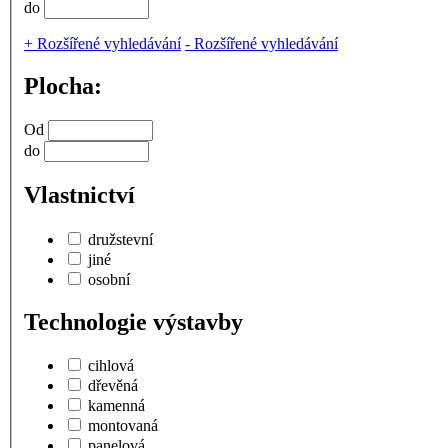
do
+
Rozšířené vyhledávání
-
Rozšířené vyhledávání
Plocha:
Od
do
Vlastnictví
družstevní
jiné
osobní
Technologie výstavby
cihlová
dřevěná
kamenná
montovaná
panelová