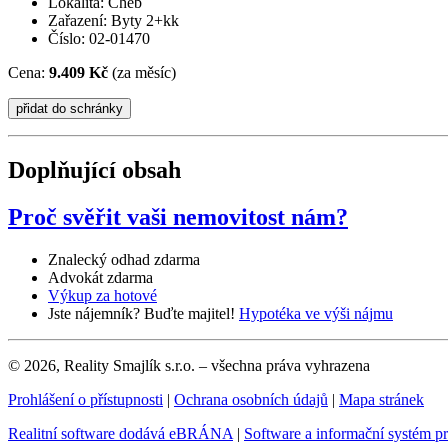
Lokalita: Cheb
Zařazení: Byty 2+kk
Číslo: 02-01470
Cena:
9.409 Kč
(za měsíc)
Doplňující obsah
Proč svěřit vaši nemovitost nám?
Znalecký odhad zdarma
Advokát zdarma
Výkup za hotové
Jste nájemník? Buďte majitel!
Hypotéka ve výši nájmu
© 2026, Reality Smajlík s.r.o. – všechna práva vyhrazena
Prohlášení o přístupnosti
|
Ochrana osobních údajů
|
Mapa stránek
Realitní software dodává eBRÁNA
|
Software a informační systém p