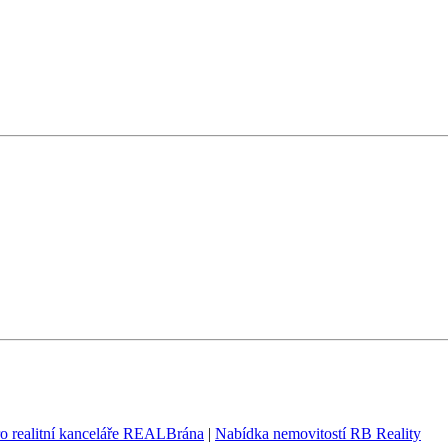
ro realitní kanceláře REALBrána
|
Nabídka nemovitostí RB Reality