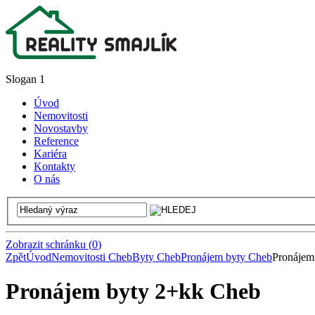
Slogan 1
Úvod
Nemovitosti
Novostavby
Reference
Kariéra
Kontakty
O nás
Zobrazit schránku
(
0
)
Zpět
Úvod
Nemovitosti Cheb
Byty Cheb
Pronájem byty Cheb
Pronájem
Pronájem byty 2+kk Cheb