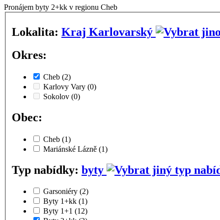
Pronájem byty 2+kk v regionu Cheb
Lokalita:
Kraj Karlovarský
Okres:
Cheb
(2)
Karlovy Vary
(0)
Sokolov
(0)
Obec:
Cheb
(1)
Mariánské Lázně
(1)
Typ nabídky:
byty
Garsoniéry
(2)
Byty 1+kk
(1)
Byty 1+1
(12)