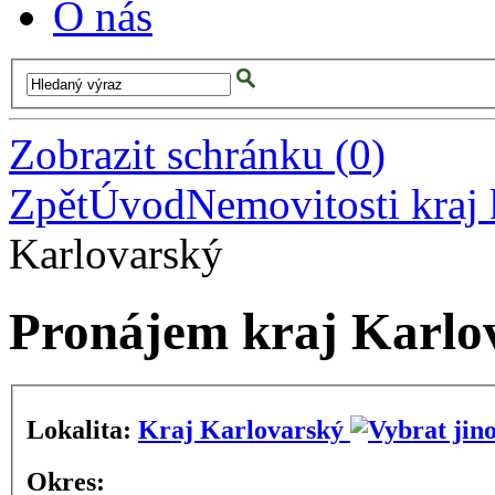
O nás
Zobrazit schránku
(
0
)
Zpět
Úvod
Nemovitosti kraj 
Karlovarský
Pronájem kraj Karlo
Lokalita:
Kraj Karlovarský
Okres: