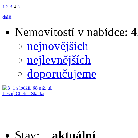
1
2
3
4
5
další
Nemovitostí v nabídce:
4
nejnovějších
nejlevnějších
doporučujeme
Stav:
–
aktuální