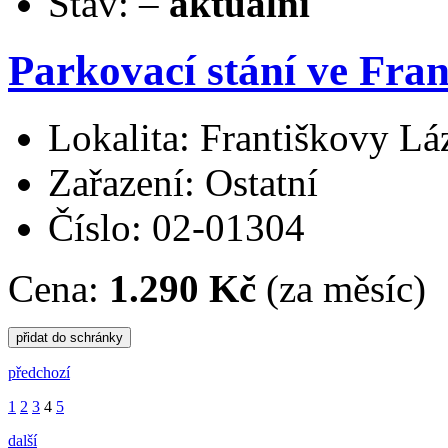
Stav:
–
aktuální
Parkovací stání ve Fra
Lokalita: Františkovy Lá
Zařazení: Ostatní
Číslo: 02-01304
Cena:
1.290 Kč
(za měsíc)
předchozí
1
2
3
4
5
další