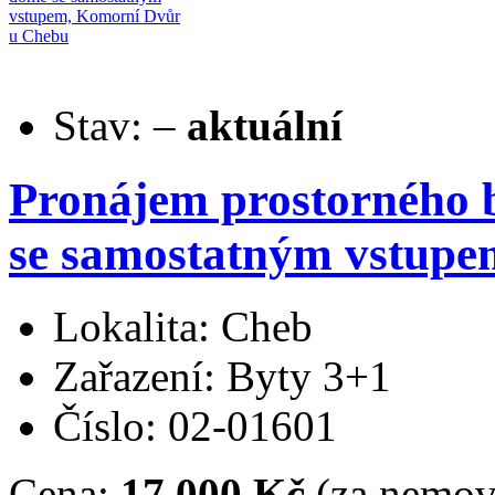
Stav:
–
aktuální
Pronájem prostorného 
se samostatným vstup
Lokalita: Cheb
Zařazení: Byty 3+1
Číslo: 02-01601
Cena:
17.000 Kč
(za nemovi