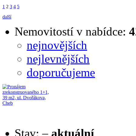
1
2
3
4
5
další
Nemovitostí v nabídce:
4
nejnovějších
nejlevnějších
doporučujeme
Stav:
–
aktuální