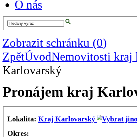
O nás
Zobrazit schránku
(
0
)
Zpět
Úvod
Nemovitosti kraj 
Karlovarský
Pronájem kraj Karlo
Lokalita:
Kraj Karlovarský
Okres: