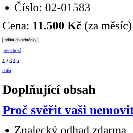
Číslo: 02-01583
Cena:
11.500 Kč
(za měsíc)
předchozí
1
2
3
4
5
další
Doplňující obsah
Proč svěřit vaši nemovi
Znalecký odhad zdarma