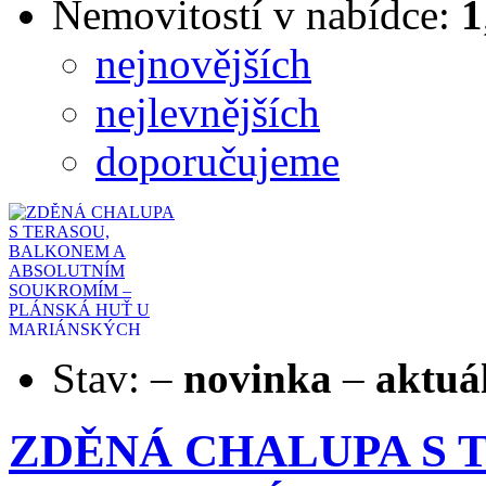
Nemovitostí v nabídce:
1
nejnovějších
nejlevnějších
doporučujeme
Stav:
–
novinka
–
aktuá
ZDĚNÁ CHALUPA S 