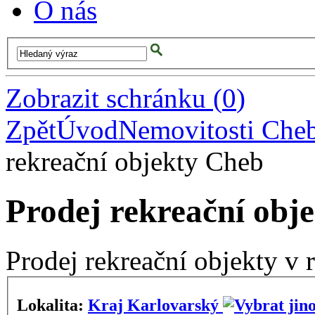
O nás
Zobrazit schránku
(
0
)
Zpět
Úvod
Nemovitosti Che
rekreační objekty Cheb
Prodej rekreační obj
Prodej rekreační objekty v
Lokalita:
Kraj Karlovarský