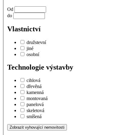
Od
do
Vlastnictví
družstevní
jiné
osobní
Technologie výstavby
cihlová
dřevěná
kamenná
montovaná
panelová
skeletová
smíšená