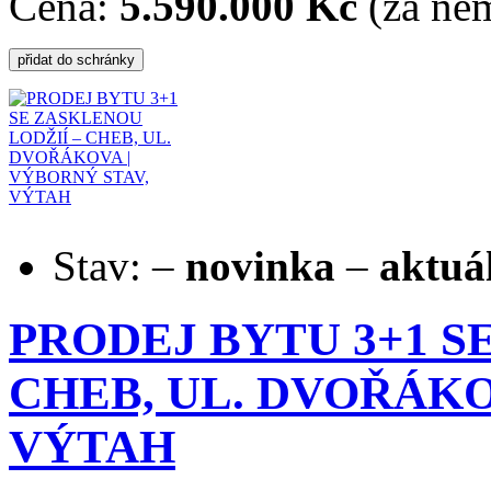
Cena:
5.590.000 Kč
(za nem
Stav:
–
novinka
–
aktuá
PRODEJ BYTU 3+1 S
CHEB, UL. DVOŘÁKO
VÝTAH