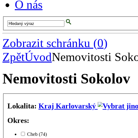
O nás
Zobrazit schránku
(
0
)
Zpět
Úvod
Nemovitosti Sok
Nemovitosti Sokolov
Lokalita:
Kraj Karlovarský
Okres:
Cheb
(74)