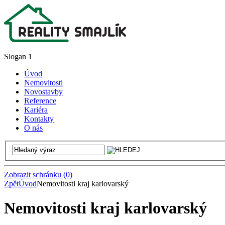
Slogan 1
Úvod
Nemovitosti
Novostavby
Reference
Kariéra
Kontakty
O nás
Zobrazit schránku
(
0
)
Zpět
Úvod
Nemovitosti kraj karlovarský
Nemovitosti kraj karlovarský