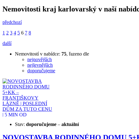
Nemovitosti kraj karlovarský v naší nabíd
předchozí
1
2
3
4
5
6
7
8
další
Nemovitostí v nabídce:
75
, řazeno dle
nejnovějších
nejlevnějších
doporučujeme
Stav:
doporučujeme
–
aktuální
NOVOSTAVBA RODINNÉHO DOMU 5+KK