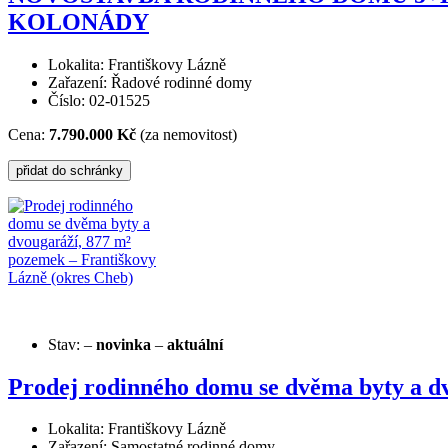
KOLONÁDY
Lokalita: Františkovy Lázně
Zařazení: Řadové rodinné domy
Číslo: 02-01525
Cena:
7.790.000 Kč
(za nemovitost)
Stav:
–
novinka
–
aktuální
Prodej rodinného domu se dvěma byty a d
Lokalita: Františkovy Lázně
Zařazení: Samostatné rodinné domy