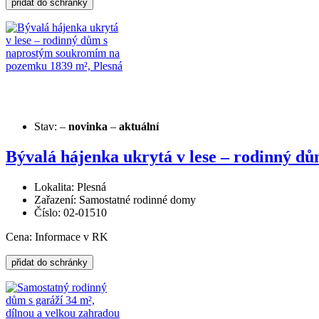
Stav:
–
novinka
–
aktuální
Bývalá hájenka ukrytá v lese – rodinný 
Lokalita: Plesná
Zařazení: Samostatné rodinné domy
Číslo: 02-01510
Cena:
Informace v RK