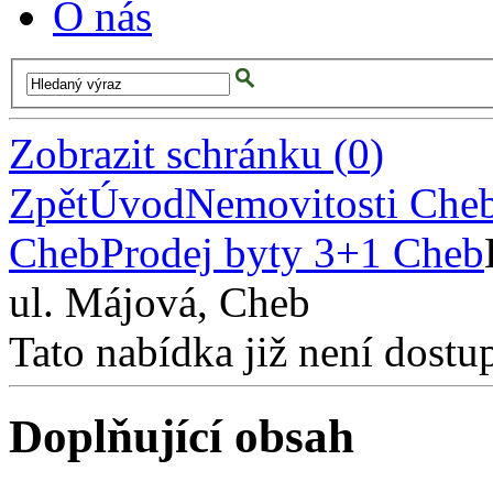
O nás
Zobrazit schránku
(
0
)
Zpět
Úvod
Nemovitosti Che
Cheb
Prodej byty 3+1 Cheb
ul. Májová, Cheb
Tato nabídka již není dostu
Doplňující obsah