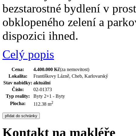
bezstarostné bydlení v pros
obklopeného zelení a parkov
dispozici ihned.
Celý popis
Cena:
4.400.000 Kč
(za nemovitost)
Lokalita:
Františkovy Lázně, Cheb, Karlovarský
Stav nabídky:
aktuální
Číslo:
02-01373
Typ reality:
Byty 2+1 - Byty
2
Plocha:
112.38 m
Kontakt na makléře