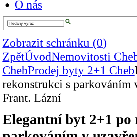
O nás
Zobrazit schránku
(
0
)
Zpět
Úvod
Nemovitosti Che
Cheb
Prodej byty 2+1 Cheb
rekonstrukci s parkováním v
Frant. Lázní
Elegantní byt 2+1 po 
parkováním v uzavřen