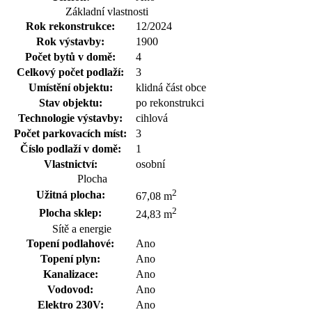
Základní vlastnosti
Rok rekonstrukce:
12/2024
Rok výstavby:
1900
Počet bytů v domě:
4
Celkový počet podlaží:
3
Umístění objektu:
klidná část obce
Stav objektu:
po rekonstrukci
Technologie výstavby:
cihlová
Počet parkovacích míst:
3
Číslo podlaží v domě:
1
Vlastnictví:
osobní
Plocha
2
Užitná plocha:
67,08 m
2
Plocha sklep:
24,83 m
Sítě a energie
Topení podlahové:
Ano
Topení plyn:
Ano
Kanalizace:
Ano
Vodovod:
Ano
Elektro 230V:
Ano