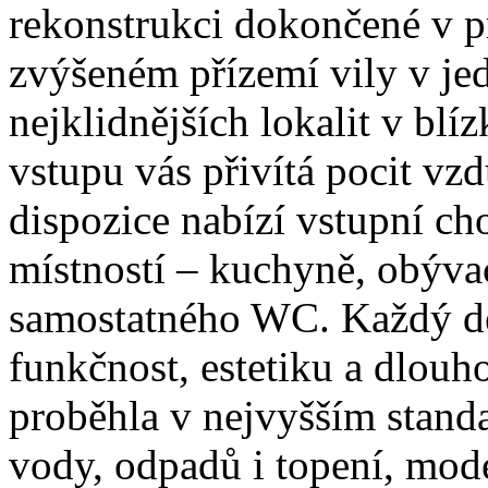
rekonstrukci dokončené v p
zvýšeném přízemí vily v jed
nejklidnějších lokalit v blí
vstupu vás přivítá pocit vz
dispozice nabízí vstupní cho
místností – kuchyně, obývac
samostatného WC. Každý de
funkčnost, estetiku a dlou
proběhla v nejvyšším stand
vody, odpadů i topení, mode