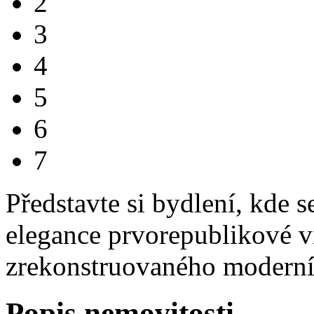
2
3
4
5
6
7
Představte si bydlení, kde 
elegance prvorepublikové v
zrekonstruovaného moderníh
Popis nemovitosti