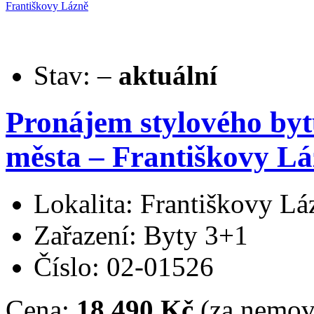
Stav:
–
aktuální
Pronájem stylového bytu
města – Františkovy Lá
Lokalita: Františkovy Lá
Zařazení: Byty 3+1
Číslo: 02-01526
Cena:
18.490 Kč
(za nemovi