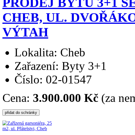
PRODEJ BYTU 3+1 S
CHEB, UL. DVOŘÁKO
VÝTAH
Lokalita: Cheb
Zařazení: Byty 3+1
Číslo: 02-01547
Cena:
3.900.000 Kč
(za nem