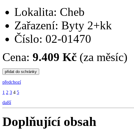
Lokalita: Cheb
Zařazení: Byty 2+kk
Číslo: 02-01470
Cena:
9.409 Kč
(za měsíc)
předchozí
1
2
3
4
5
další
Doplňující obsah