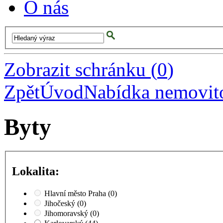
O nás
Zobrazit schránku
(
0
)
Zpět
Úvod
Nabídka nemovito
Byty
Lokalita:
Hlavní město Praha
(0)
Jihočeský
(0)
Jihomoravský
(0)