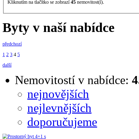
Kliknutím na tlačítko se zobrazí
45
nemovitost(í).
Byty v naší nabídce
předchozí
1
2
3
4
5
další
Nemovitostí v nabídce:
4
nejnovějších
nejlevnějších
doporučujeme