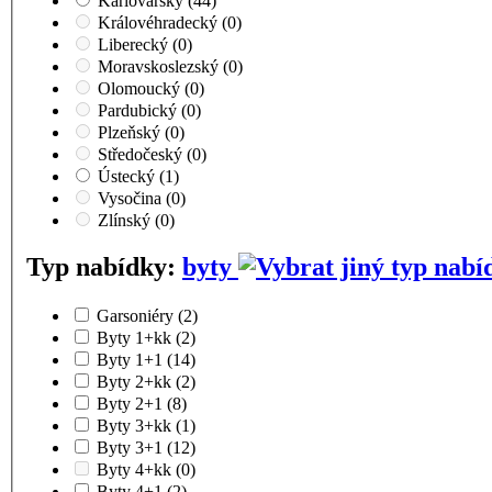
Karlovarský
(44)
Královéhradecký
(0)
Liberecký
(0)
Moravskoslezský
(0)
Olomoucký
(0)
Pardubický
(0)
Plzeňský
(0)
Středočeský
(0)
Ústecký
(1)
Vysočina
(0)
Zlínský
(0)
Typ nabídky:
byty
Garsoniéry
(2)
Byty 1+kk
(2)
Byty 1+1
(14)
Byty 2+kk
(2)
Byty 2+1
(8)
Byty 3+kk
(1)
Byty 3+1
(12)
Byty 4+kk
(0)
Byty 4+1
(2)