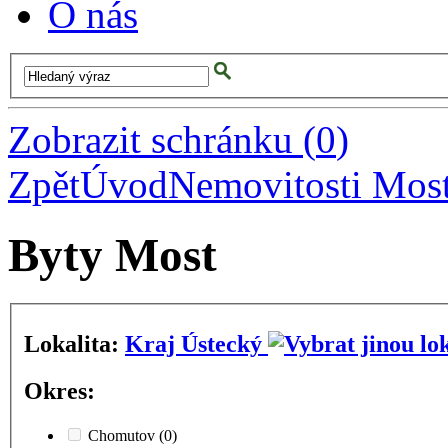
O nás
Zobrazit schránku
(
0
)
Zpět
Úvod
Nemovitosti Mos
Byty Most
Lokalita:
Kraj Ústecký
Okres:
Chomutov
(0)