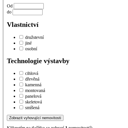
Od
do
Vlastnictví
družstevní
jiné
osobní
Technologie výstavby
cihlová
dřevěná
kamenná
montovaná
panelová
skeletová
smíšená
Kliknutím na tlačítko se zobrazí
1
nemovitost(í).