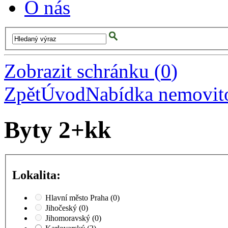
O nás
Zobrazit schránku
(
0
)
Zpět
Úvod
Nabídka nemovito
Byty 2+kk
Lokalita:
Hlavní město Praha
(0)
Jihočeský
(0)
Jihomoravský
(0)