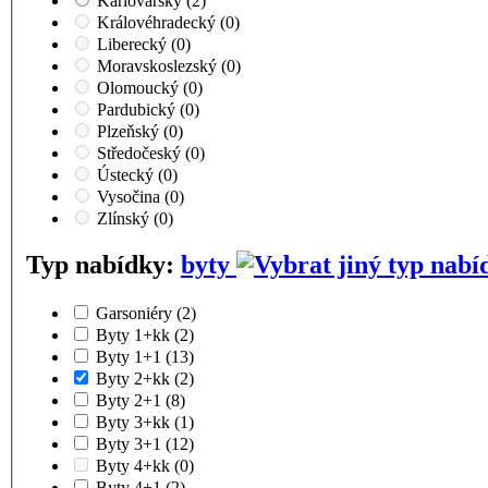
Karlovarský
(2)
Královéhradecký
(0)
Liberecký
(0)
Moravskoslezský
(0)
Olomoucký
(0)
Pardubický
(0)
Plzeňský
(0)
Středočeský
(0)
Ústecký
(0)
Vysočina
(0)
Zlínský
(0)
Typ nabídky:
byty
Garsoniéry
(2)
Byty 1+kk
(2)
Byty 1+1
(13)
Byty 2+kk
(2)
Byty 2+1
(8)
Byty 3+kk
(1)
Byty 3+1
(12)
Byty 4+kk
(0)
Byty 4+1
(2)