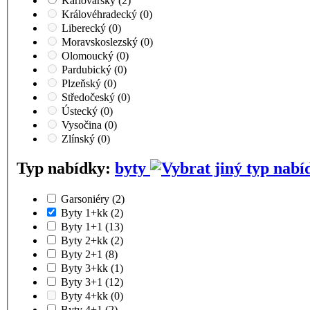
Karlovarský
(2)
Královéhradecký
(0)
Liberecký
(0)
Moravskoslezský
(0)
Olomoucký
(0)
Pardubický
(0)
Plzeňský
(0)
Středočeský
(0)
Ústecký
(0)
Vysočina
(0)
Zlínský
(0)
Typ nabídky:
byty
Garsoniéry
(2)
Byty 1+kk
(2)
Byty 1+1
(13)
Byty 2+kk
(2)
Byty 2+1
(8)
Byty 3+kk
(1)
Byty 3+1
(12)
Byty 4+kk
(0)
Byty 4+1
(2)