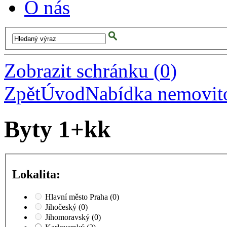
O nás
Zobrazit schránku
(
0
)
Zpět
Úvod
Nabídka nemovito
Byty 1+kk
Lokalita:
Hlavní město Praha
(0)
Jihočeský
(0)
Jihomoravský
(0)