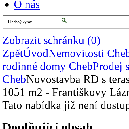
O nás
Zobrazit schránku
(
0
)
Zpět
Úvod
Nemovitosti Che
rodinné domy Cheb
Prodej 
Cheb
Novostavba RD s teras
1051 m2 - Františkovy Láz
Tato nabídka již není dostu
Doplňující obsah